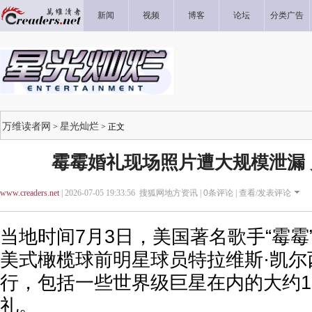
新闻
视频
博客
论坛
分类广告
万维读者网
星光灿烂
>
> 正文
霉霉婚礼现场照片遭大规模泄漏
www.creaders.net
| 2026-07-05 19:33:56 搜狐网地方资讯 |
0
条评论 |
查看/发表评论
当地时间7月3日，美国著名歌手“霉霉
美式橄榄球前明星球员特拉维斯·凯尔
行，包括一些世界级巨星在内的大约1
礼。