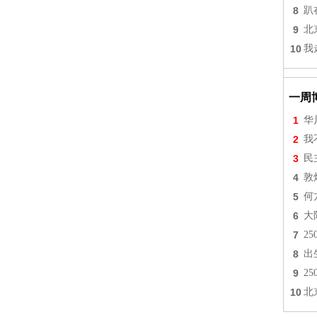
8
趴
9
北
10
我
一周
1
华
2
我
3
民
4
敦
5
何
6
大
7
2
8
出
9
2
10
北