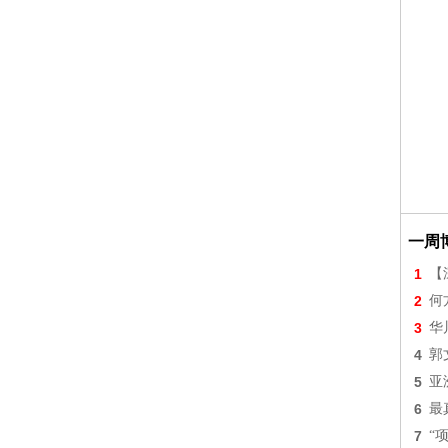
一周
1
【
2
何
3
华
4
郭
5
亚
6
最
7
“