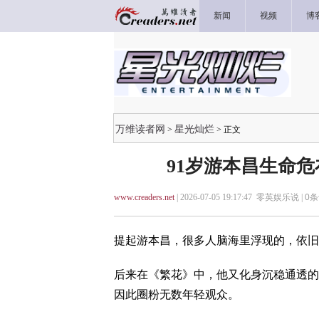
新闻
视频
博
万维读者网
星光灿烂
>
> 正文
91岁游本昌生命
www.creaders.net
| 2026-07-05 19:17:47 零英娱乐说 |
0
条
提起游本昌，很多人脑海里浮现的，依旧
后来在《繁花》中，他又化身沉稳通透的
因此圈粉无数年轻观众。