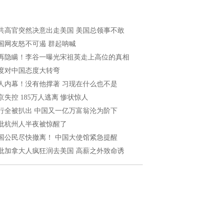
共高官突然决意出走美国 美国总领事不敢
国网友怒不可遏 群起呐喊
再隐瞒！李谷一曝光宋祖英走上高位的真相
度对中国态度大转弯
人内幕！没有他撑著 习现在什么也不是
京失控 185万人逃离 惨状惊人
行全被扒出 中国又一亿万富翁沦为阶下
批杭州人半夜被惊醒了
国公民尽快撤离！ 中国大使馆紧急提醒
批加拿大人疯狂润去美国 高薪之外致命诱