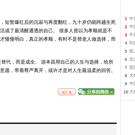
1
中
，短暂爆红后的沉寂与再度翻红，九十岁仍能跨越生死
2
中
活成了最清醒通透的自己。 很多人曾以为孝顺就是不
3
不
才慢慢明白，真正的孝顺，有时不是替老人做选择，而
4
印
5
惊
6
北
是替代，而是成全。 游本昌用自己的人生与选择，给所
7
恶
意愿，带着尊严离开，或许才是对人生最温柔的回答。
8
大
9
中
10
大
5