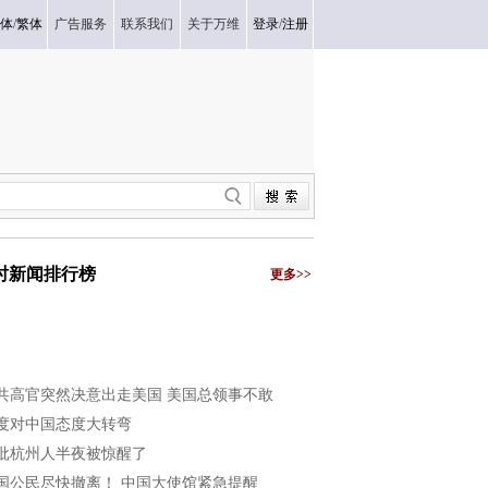
体
/
繁体
广告服务
联系我们
关于万维
登录
/
注册
小时新闻排行榜
更多>>
共高官突然决意出走美国 美国总领事不敢
度对中国态度大转弯
批杭州人半夜被惊醒了
国公民尽快撤离！ 中国大使馆紧急提醒