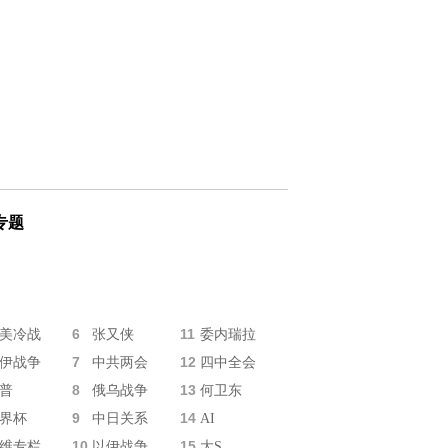
专题
6
11
美冷战
张又侠
委内瑞拉
7
12
伊战争
中共两会
四中全会
8
13
普
俄乌战争
何卫东
9
14
界杯
中日关系
AI
10
15
维专栏
以伊战争
大S