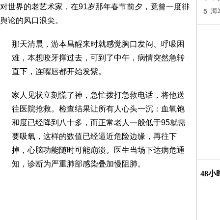
对世界的老艺术家，在91岁那年春节前夕，竟曾一度徘
5
海
了舆论的风口浪尖。
那天清晨，游本昌醒来时就感觉胸口发闷、呼吸困
难，本想咬牙撑过去，可到了中午，病情突然急转
直下，连嘴唇都开始发紫。
家人见状立刻慌了神，急忙拨打急救电话，将他送
往医院抢救。检查结果让所有人心头一沉：血氧饱
和度已经降到八十多，而正常老人一般低于95就需
要吸氧，这样的数值已经逼近危险边缘，再往下
掉，心脑功能随时可能崩溃。医生当场下达病危通
知，诊断为严重肺部感染叠加慢阻肺。
48