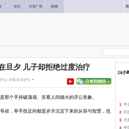
客
论坛
分类广告
购物
简
危在旦夕 儿子却拒绝过度治疗
24
评论 |
查看/发表评论
是那个手持破蒲扇、笑看人间烟火的济公形象。
1
中
爷叔，举手投足间都是岁月沉淀下来的从容与智慧，也
2
印
3
大
4
中