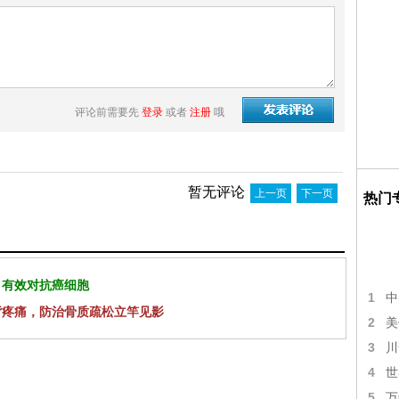
评论前需要先
登录
或者
注册
哦
暂无评论
上一页
下一页
热门
 有效对抗癌细胞
1
中
背疼痛，防治骨质疏松立竿见影
2
美
3
川
4
世
5
万