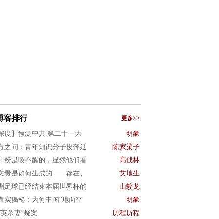
博客排行
更多>>
深度】预测中共 第二十一大
明豪
方之问：青年知识分子投奔延
陈家梁子
川粉是唤不醒的，显然他们看
高伐林
文贵是如何生成的——存在、
艾地生
洲足球已经结束本届世界杯的
山蛟龙
真实揭秘：为何中国“地面空
明豪
项英杀妻”疑案
历程历程