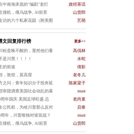
在中南海床底的“编剧”老灯
政经茶话
京撞机，俄乌战争, AI前景
山货郎
走访的六个私家花园（附美图
艺萌
博文回复排行榜
更多>>
川粉是唤不醒的，显然他们看
高伐林
不是川黑！！！！
水蛇
主的前途
倩影
煌，敦煌，莫高窟
老冬儿
方之问：青年知识分子投奔延
陈家梁子
陪审团调查美国社会动乱的幕
must
50周年国庆.美国足球旺盛.总
老尚童
生公民权，为啥川普那么反对
启泰
50周年，川普唯独对谁宣战？
must
京撞机，俄乌战争, AI前景
山货郎