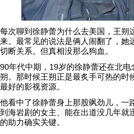
每次聊到徐静蕾为什么去美国，王朔
来。最常见的说法是俩人闹翻了，她
切断关系。但真相没那么狗血。
90年代中期，19岁的徐静蕾还在北
朔。那时候王朔正是最炙手可热的时
最好的影视资源。
他看中了徐静蕾身上那股飒劲儿，一
到海岩剧的女主、能在出道没几年就
的助力确实关键。