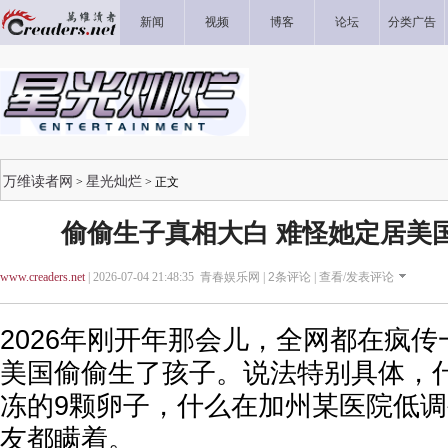
新闻
视频
博客
论坛
分类广告
万维读者网
星光灿烂
>
> 正文
偷偷生子真相大白 难怪她定居美
www.creaders.net
| 2026-07-04 21:48:35 青春娱乐网 |
2
条评论 |
查看/发表评论
2026年刚开年那会儿，全网都在疯
美国偷偷生了孩子。说法特别具体，什
冻的9颗卵子，什么在加州某医院低
友都瞒着。