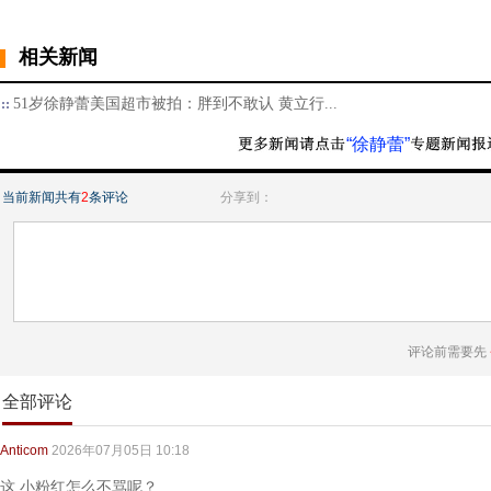
相关新闻
51岁徐静蕾美国超市被拍：胖到不敢认 黄立行...
“徐静蕾”
当前新闻共有
2
条评论
分享到：
评论前需要先
全部评论
Anticom
2026年07月05日 10:18
这 小粉红怎么不骂呢？