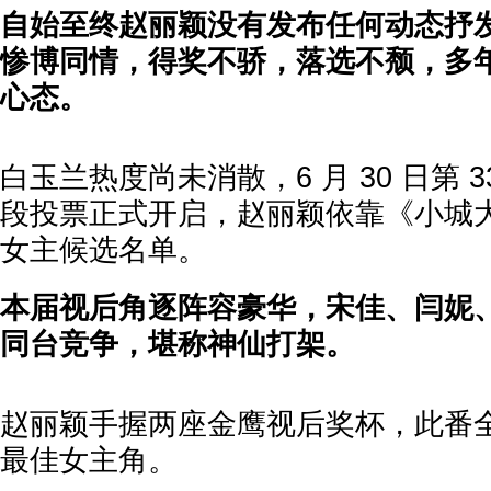
自始至终赵丽颖没有发布任何动态抒
惨博同情，得奖不骄，落选不颓，多
心态。
白玉兰热度尚未消散，6 月 30 日第 
段投票正式开启，赵丽颖依靠《小城
女主候选名单。
本届视后角逐阵容豪华，宋佳、闫妮
同台竞争，堪称神仙打架。
赵丽颖手握两座金鹰视后奖杯，此番
最佳女主角。