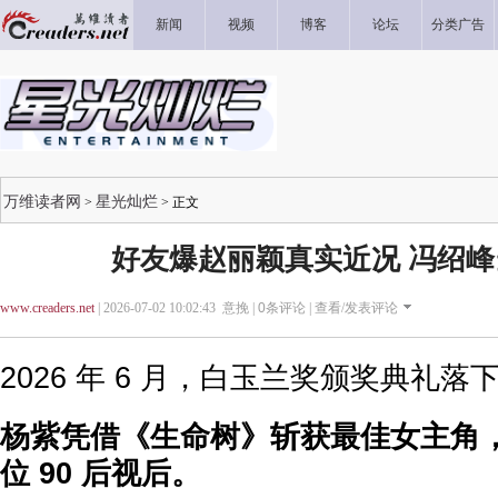
新闻
视频
博客
论坛
分类广告
万维读者网
星光灿烂
>
> 正文
好友爆赵丽颖真实近况 冯绍
www.creaders.net
| 2026-07-02 10:02:43 意挽 |
0
条评论 |
查看/发表评论
2026 年 6 月，白玉兰奖颁奖典礼落
杨紫凭借《生命树》斩获最佳女主角
位 90 后视后。