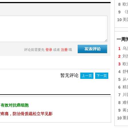
8
欧
9
《
10
美
一周
1
乌
评论前需要先
登录
或者
注册
哦
2
刘
3
欧
4
舒
暂无评论
上一页
下一页
5
从
6
精
7
川
8
难
 有效对抗癌细胞
9
蒋
背疼痛，防治骨质疏松立竿见影
10
重