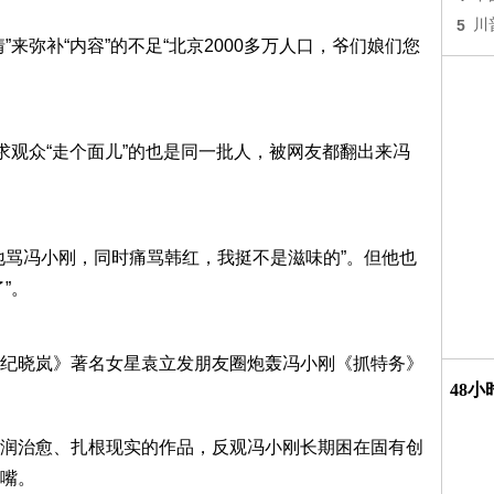
5
川
来弥补“内容”的不足“北京2000多万人口，爷们娘们您
求观众“走个面儿”的也是同一批人，被网友都翻出来冯
地骂冯小刚，同时痛骂韩红，我挺不是滋味的”。但他也
”。
纪晓岚》著名女星袁立发朋友圈炮轰冯小刚《抓特务》
48
润治愈、扎根现实的作品，反观冯小刚长期困在固有创
嘴。