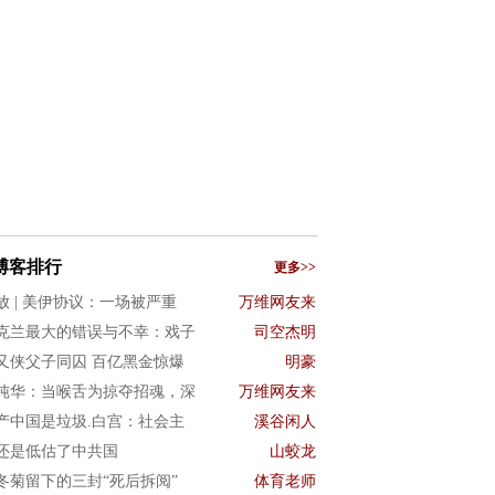
博客排行
更多>>
放 | 美伊协议：一场被严重
万维网友来
克兰最大的错误与不幸：戏子
司空杰明
又侠父子同囚 百亿黑金惊爆
明豪
纯华：当喉舌为掠夺招魂，深
万维网友来
产中国是垃圾.白宫：社会主
溪谷闲人
还是低估了中共国
山蛟龙
冬菊留下的三封“死后拆阅”
体育老师