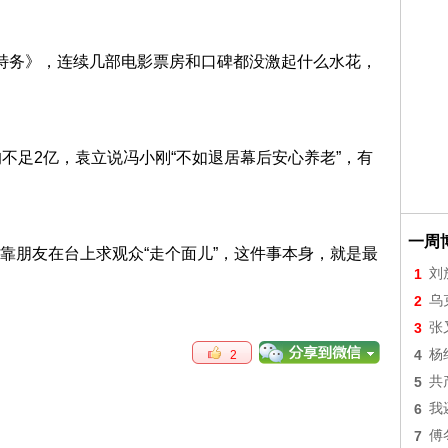
特务》，连续几部电影票房和口碑都没激起什么水花，
不足2亿，袁立说冯小刚“不如退居幕后安心养老”，有
一周
靠朋友在台上求观众“走个面儿”，这件事本身，就是最
1
刘
2
乌
3
张
4
杨
2
5
共
6
我
7
傅