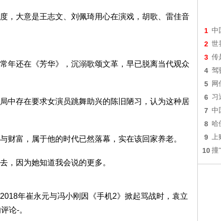
度，大意是王志文、刘佩琦用心在演戏，胡歌、雷佳音
1
中
2
世
3
传
常年还在《芳华》，沉溺歌颂文革，早已脱离当代观众
4
驾
5
网
6
习
局中存在要求女演员跳舞助兴的陈旧陋习，认为这种居
7
中
8
哈
9
上
与财富，属于他的时代已然落幕，实在该回家养老。
10
撞
去，因为她知道我会说的更多。
2018年崔永元与冯小刚因《手机2》掀起骂战时，袁立
评论-。