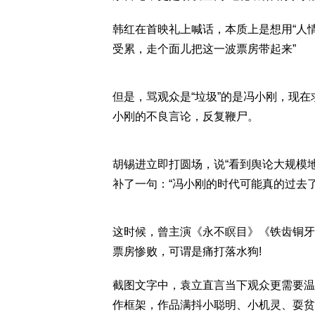
韩红在首映礼上喊话，本质上是想用“人情”
受累，走个面儿把这一波票房带起来”
但是，骂观众是“垃圾”的是冯小刚，现在
小刚的不良言论，反复鞭尸。
胡锡进立即打圆场，说“看到舆论大规模
补了一句：“冯小刚的时代可能真的过去了
这时候，曾主演《永不瞑目》《铁齿铜牙
票房惨败，可谓是痛打落水狗!
截图文字中，袁立直言当下观众更需要温
作框架，作品满抖小聪明、小机灵、耍贫