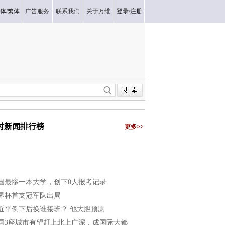
体
/
繁体
广告服务
联系我们
关于万维
登录
/
注册
小时新闻排行榜
更多>>
国最惨一本大学，创下0人报考记录
界杯首支冠军队出局
近平倒下后换谁接班？ 他大胆预测
国3座城市有望赶上北上广深，成国际大都