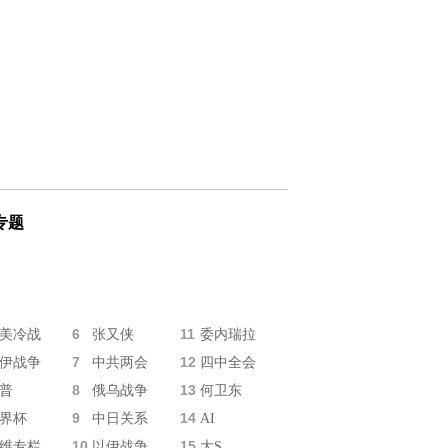
专题
6
11
美冷战
张又侠
委内瑞拉
7
12
伊战争
中共两会
四中全会
8
13
普
俄乌战争
何卫东
9
14
界杯
中日关系
AI
10
15
维专栏
以伊战争
大S