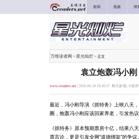
新闻
视频
博
万维读者网
星光灿烂
>
> 正文
袁立炮轰冯小刚
www.creaders.net
| 2026-06-28 18:49:47 释凡影视 |
0
条评
最近，冯小刚导演《抓特务》上映八天，
圈，炮轰冯小刚应该回家养老，引发热议
《抓特务》原本预期票房十亿，结果八天才
票言论，更是引发全网“道德绑架”的争议