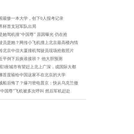
国最惨一本大学，创下0人报考记录
界杯首支冠军队出局
是她驾机撞“中国尊” 原因曝光 仍在抢
驶员是她？网传小飞机撞上北京最高楼内情
传北京中信大厦撞机驾驶员现场抢救照片
近平倒下后换谁接班？ 他大胆预测
国3座城市有望赶上北上广深，成国际大都
佛首度输给中国这家不在北京的大学
贼船后悔了？爆习密电普京：快从乌克兰撤
“中国尊”飞机被多次呼叫 然后军机赶赴