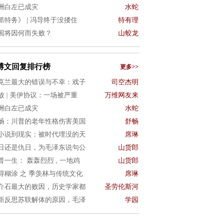
洲白左已成灾
水蛇
抓特务》 | 冯导终于没搂住
特有理
国将因何而失败？
山蛟龙
博文回复排行榜
更多>>
克兰最大的错误与不幸：戏子
司空杰明
放 | 美伊协议：一场被严重
万维网友来
洲白左已成灾
水蛇
畅：川普的老年性格伤害美国
舒畅
小说到现实：被时代埋没的天
席琳
日还是仇日，为毛泽东说句公
山货郎
普一生： 轰轰烈烈 , 一地鸡
山货郎
得糊涂 之 季羡林与传统文化
席琳
介石最大的败因，历史学家都
圣劳伦斯河
新反思苏联解体的原因，毛泽
学园