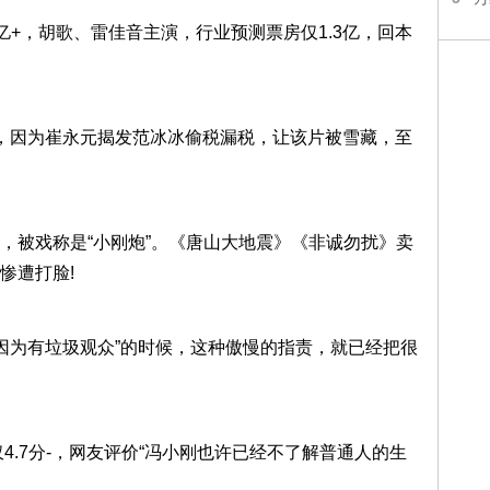
5亿+，胡歌、雷佳音主演，行业预测票房仅1.3亿，回本
。
，因为崔永元揭发范冰冰偷税漏税，让该片被雪藏，至
，被戏称是“小刚炮”。《唐山大地震》《非诚勿扰》卖
惨遭打脸!
，因为有垃圾观众”的时候，这种傲慢的指责，就已经把很
4.7分-，网友评价“冯小刚也许已经不了解普通人的生