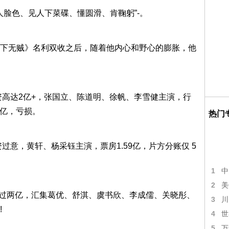
人脸色、见人下菜碟、懂圆滑、肯鞠躬”-。
下无贼》名利双收之后，随着他内心和野心的膨胀，他
资高达2亿+，张国立、陈道明、徐帆、李雪健主演，行
7亿，亏损。
热门
过意，黄轩、杨采钰主演，票房1.59亿，片方分账仅 5
1
中
2
美
投资过两亿，汇集葛优、舒淇、虞书欣、李成儒、关晓彤、
3
川
!
4
世
5
万