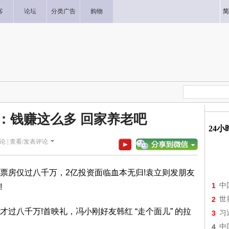
客
论坛
分类广告
购物
简
：钱赚这么多 回家养老吧
24
论 |
查看/发表评论
票房仅过八千万，2亿投资面临血本无归!袁立则发朋友
1
中
!
2
世
过八千万!首映礼，冯小刚好友韩红 “走个面儿” 的拉
3
习
。
4
中