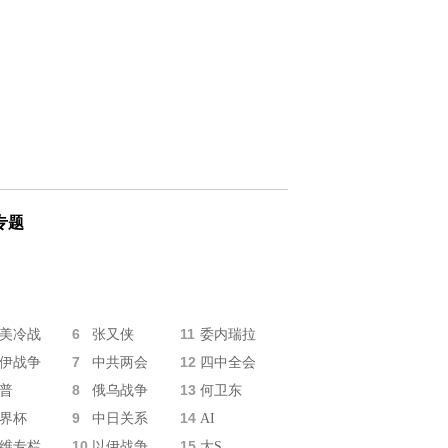
专题
6
11
美冷战
张又侠
委内瑞拉
7
12
伊战争
中共两会
四中全会
8
13
普
俄乌战争
何卫东
9
14
界杯
中日关系
AI
10
15
维专栏
以伊战争
大S