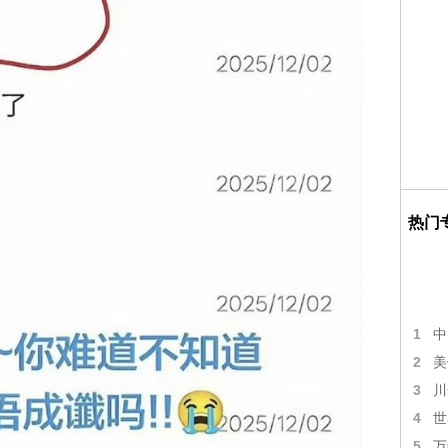
热门
1
中
2
美
3
川
4
世
5
万