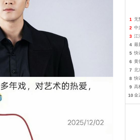
1
无
2
中
3
江
4
最
5
快
6
黄
7
北
8
快
9
高
10
金