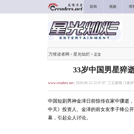
新闻
视频
博
万维读者网
星光灿烂
>
> 正文
33岁中国男星猝逝
www.creaders.net
| 2026-06-12 22:47:07 三立新闻 |
1
条评
中国短剧男神金泽日前惊传在家中骤逝，
中天》投资人、金泽的前女友李子锋公开
幕，引起众人讨论。