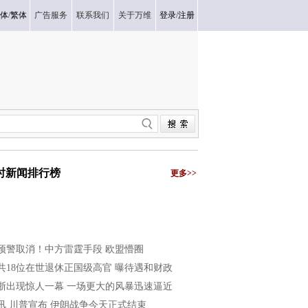
体
/
繁体
广告服务
联系我们
关于万维
登录
/
注册
小时新闻排行榜
更多>>
预警取消！中方雷霆手段 欧盟懵圈
共18位在世退休正国级高官 曝待遇和财政
浙出现惊人一幕 一场更大的风暴迅速逼近
讯 川普宣布 伊朗战争今天正式结束