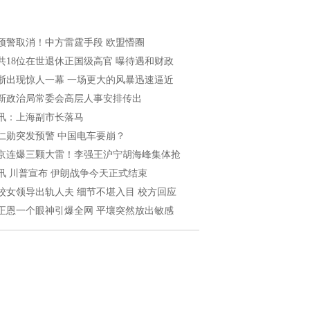
预警取消！中方雷霆手段 欧盟懵圈
共18位在世退休正国级高官 曝待遇和财政
浙出现惊人一幕 一场更大的风暴迅速逼近
新政治局常委会高层人事安排传出
讯：上海副市长落马
仁勋突发预警 中国电车要崩？
京连爆三颗大雷！李强王沪宁胡海峰集体抢
讯 川普宣布 伊朗战争今天正式结束
校女领导出轨人夫 细节不堪入目 校方回应
正恩一个眼神引爆全网 平壤突然放出敏感