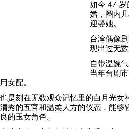
如今 47 
婚，圈内几
迎娶她。
台湾偶像剧
现出过无数
自带温婉气
当年台剧市
用女配。
也是刻在无数观众记忆里的白月光女
清秀的五官和温柔大方的仪态，能够
良的玉女角色。