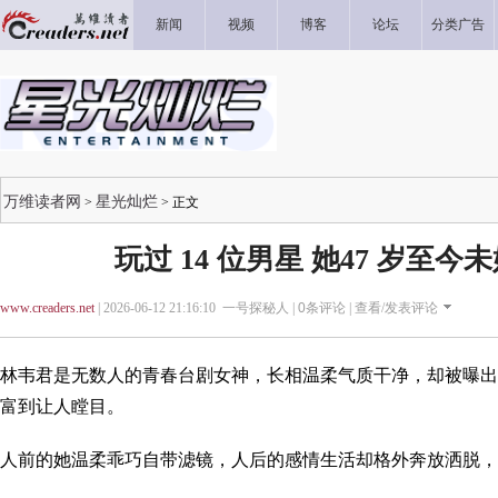
新闻
视频
博客
论坛
分类广告
万维读者网
星光灿烂
>
> 正文
玩过 14 位男星 她47 岁至
www.creaders.net
| 2026-06-12 21:16:10 一号探秘人 |
0
条评论 |
查看/发表评论
林韦君是无数人的青春台剧女神，长相温柔气质干净，却被曝出交
富到让人瞠目。
人前的她温柔乖巧自带滤镜，人后的感情生活却格外奔放洒脱，