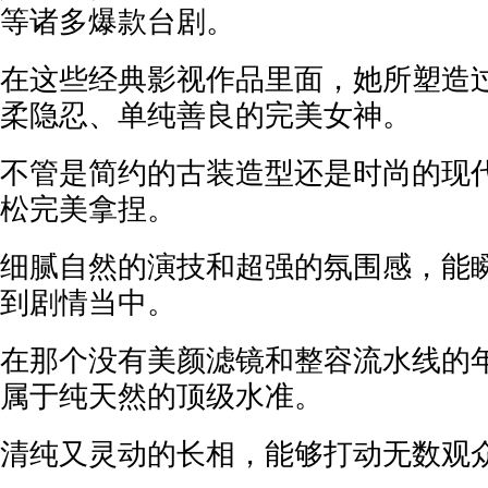
等诸多爆款台剧。
在这些经典影视作品里面，她所塑造
柔隐忍、单纯善良的完美女神。
不管是简约的古装造型还是时尚的现
松完美拿捏。
细腻自然的演技和超强的氛围感，能
到剧情当中。
在那个没有美颜滤镜和整容流水线的
属于纯天然的顶级水准。
清纯又灵动的长相，能够打动无数观