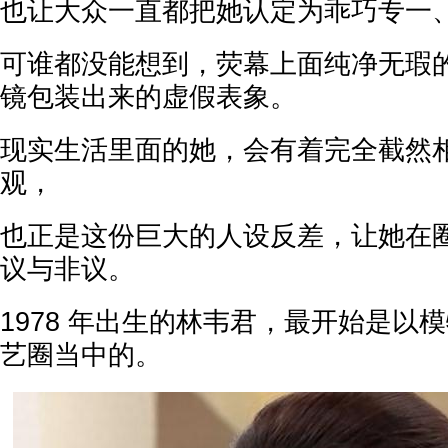
也让大众一直都把她认定为乖巧专一
可谁都没能想到，荧幕上面纯净无瑕
镜包装出来的虚假表象。
现实生活里面的她，会有着完全截然
观，
也正是这份巨大的人设反差，让她在
议与非议。
1978 年出生的林韦君，最开始是以
艺圈当中的。