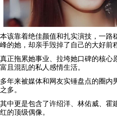
本该靠着绝佳颜值和扎实演技，一路
峰的她，却亲手毁掉了自己的大好前
真正拖累她事业、拉垮她口碑的核心
富且混乱的私人感情生活。
多年来被媒体和网友实锤盘点的圈内男友
之多。
其中更是包含了许绍洋、林佑威、霍
红的顶级偶像。