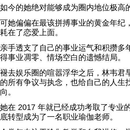
如今的她绝对能够成为圈内地位极高
可她偏偏在最该拼搏事业的黄金年纪
耗在了恋爱上面。
亲手透支了自己的事业运气和积攒多
得事业凋零、情场空白的遗憾结局。
褪去娱乐圈的喧嚣浮华之后，林韦君
的所有争议与执念，也给自己的人生
向。
她在 2017 年就已经成功考取了专
底转型成为了一名职业瑜伽老师。