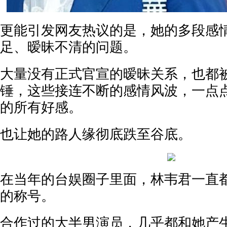
更能引发网友热议的是，她的多段感
足、暧昧不清的问题。
大量没有正式官宣的暧昧关系，也都
锤，这些接连不断的感情风波，一点
的所有好感。
也让她的路人缘彻底跌至谷底。
在当年的台娱圈子里面，林韦君一直都
的称号。
合作过的大半男演员，几乎都和她产