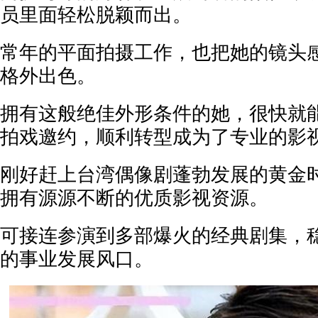
员里面轻松脱颖而出。
常年的平面拍摄工作，也把她的镜头
格外出色。
拥有这般绝佳外形条件的她，很快就
拍戏邀约，顺利转型成为了专业的影
刚好赶上台湾偶像剧蓬勃发展的黄金
拥有源源不断的优质影视资源。
可接连参演到多部爆火的经典剧集，
的事业发展风口。