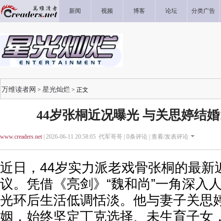
新闻
视频
博客
论坛
分类广告
万维读者网
星光灿烂
>
> 正文
44岁张桐近况曝光 与关思婷结婚
www.creaders.net
| 2026-06-11 20:58:05 代军哥哥 |
0
条评论 |
查看/发表评论
近日，44岁实力派老戏骨张桐的最新
议。凭借《亮剑》“魏和尚”一角深入
光环后生活低调恬淡。他与妻子关思婷
姻，始终坚定丁克选择、未生育子女