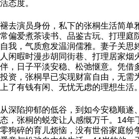
活态度。
褪去演员身份，私下的张桐生活简单
常偏爱煮茶读书、品鉴古玩、打理庭
自我，气质愈发温润儒雅。妻子关思
人闲暇时漫步胡同街巷、打理居家烟
伴，日子平淡安稳、松弛惬意。凭借
投资，张桐早已实现财富自由，无需
上了有钱有闲、无忧无虑的理想生活
从深陷抑郁的低谷，到如今安稳顺遂
态，张桐的蜕变让人感慨万千。14年
零狗碎的育儿烦恼，没有世俗家庭纷