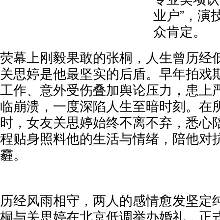
业户”，演
众肯定。
荧幕上刚毅果敢的张桐，人生曾历经
关思婷是他最坚实的后盾。早年拍戏
工作、意外受伤叠加舆论压力，患上
临崩溃，一度深陷人生至暗时刻。在
时，女友关思婷始终不离不弃，悉心
程贴身照料他的生活与情绪，陪他对
霾。
历经风雨相守，两人的感情愈发坚定纯
桐与关思婷在北京低调举办婚礼，正