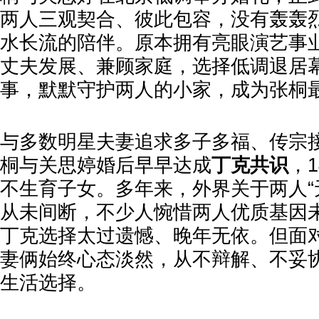
两人三观契合、彼此包容，没有轰轰
水长流的陪伴。原本拥有亮眼演艺事
丈夫发展、兼顾家庭，选择低调退居
事，默默守护两人的小家，成为张桐
与多数明星夫妻追求多子多福、传宗
桐与关思婷婚后早早达成
丁克共识
，
不生育子女。多年来，外界关于两人“
从未间断，不少人惋惜两人优质基因
丁克选择太过遗憾、晚年无依。但面
妻俩始终心态淡然，从不辩解、不妥
生活选择。