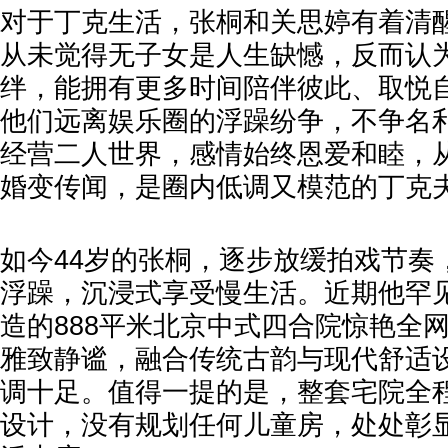
对于丁克生活，张桐和关思婷有着清
从未觉得无子女是人生缺憾，反而认
绊，能拥有更多时间陪伴彼此、取悦
他们远离娱乐圈的浮躁纷争，不争名
经营二人世界，感情始终恩爱和睦，
婚变传闻，是圈内低调又模范的丁克
如今44岁的张桐，逐步放缓拍戏节奏
浮躁，沉浸式享受慢生活。近期他罕
造的888平米北京中式四合院惊艳全
雅致静谧，融合传统古韵与现代舒适
调十足。值得一提的是，整套宅院全
设计，没有规划任何儿童房，处处彰