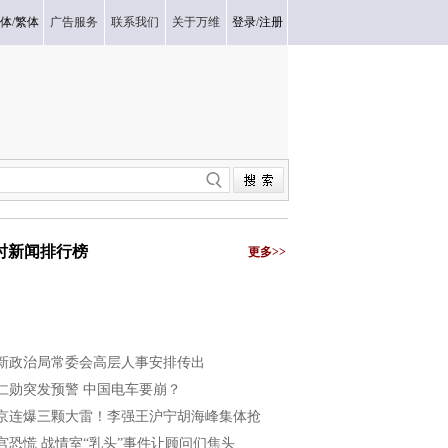
体
/
繁体
广告服务
联系我们
关于万维
登录
/
注册
小时新闻排行榜
更多>>
新政治局常委会高层人事安排传出
仁勋突发预警 中国电车要崩？
京连爆三颗大雷！李强王沪宁胡海峰集体抢
宫恐慌 战情室“乳头”事件让顾问们焦头