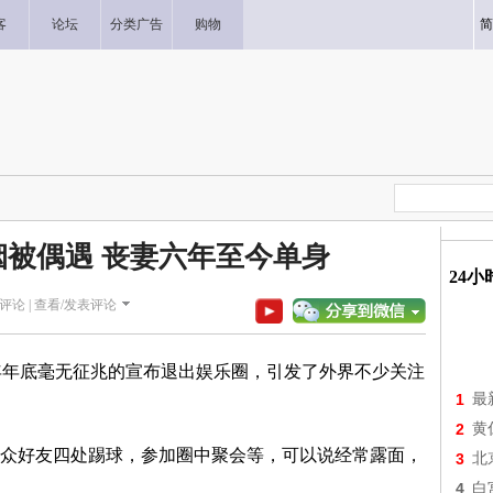
客
论坛
分类广告
购物
简
被偶遇 丧妻六年至今单身
24
评论 |
查看/发表评论
年年底毫无征兆的宣布退出娱乐圈，引发了外界不少关注
1
最
2
黄
众好友四处踢球，参加圈中聚会等，可以说经常露面，
3
北
4
白