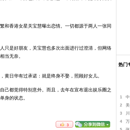
繁和香港女星关宝慧曝出恋情。一切都源于两人一张同
人只是好朋友，关宝慧也多次出面进行过澄清，但网络
相当无奈。
热门
，黄日华有过承诺：就是终身不娶，照顾好女儿。
自己都觉得特别意外。而且，去年在宣布退出娱乐圈之
1
中
单身的状态。
2
美
3
川
4
万
3
5
张