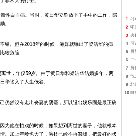
了非常大的打击。
脊髓性白血病。当时，黄日华立刻放下了手中的工作，陪
1
习
励。
2
印
3
央
4
习
不错。但在2018年的时候，港媒就曝出了梁洁华的病
5
最
比较危险。
6
二
7
黄
竭离世，年仅59岁。由于黄日华和梁洁华结婚多年，两
8
他
日华陷入了人生低谷。
9
北
10
白
己仍然没有走出丧妻的阴霾，所以退出娱乐圈是最正确
因为他在拍戏的时候，如果想到离世的妻子，他就根本
情。加上年龄也大了，演技已经不再巅峰，把最好的状