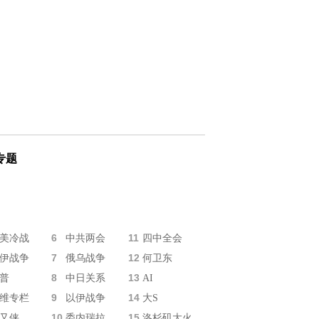
专题
6
11
美冷战
中共两会
四中全会
7
12
伊战争
俄乌战争
何卫东
8
13
普
中日关系
AI
9
14
维专栏
以伊战争
大S
10
15
又侠
委内瑞拉
洛杉矶大火