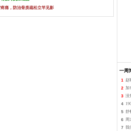
背疼痛，防治骨质疏松立竿见影
一周
1
赵
2
加
3
没
4
1
5
舒
6
周
7
我