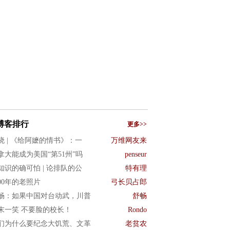
博客排行
更多>>
晓 | 《给阿嬷的情书》：一
万维网友来
拿大能成为美国“第51州”吗
penseur
知识的确可怕 | 论排队的公
特有理
900年的老照片
弓长贝占郎
畅：如果中国对台动武，川普
舒畅
末一笑 不要脸的校长！
Rondo
们为什么要纪念大饥荒、文革
老贫农