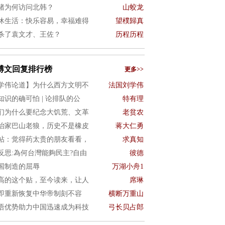
猪为何访问北韩？
山蛟龙
休生活：快乐容易，幸福难得
望樸歸真
杀了袁文才、王佐？
历程历程
博文回复排行榜
更多>>
学伟论道】为什么西方文明不
法国刘学伟
知识的确可怕 | 论排队的公
特有理
们为什么要纪念大饥荒、文革
老贫农
治家巴山老狼，历史不是橡皮
蒋大仁勇
帖：觉得药太贵的朋友看看，
求真知
4反思:為何台灣能夠民主?自由
彼德
国制造的屈辱
万湖小舟1
高的这个贴，至今读来，让人
席琳
即重新恢复中华帝制刻不容
横断万重山
语优势助力中国迅速成为科技
弓长贝占郎