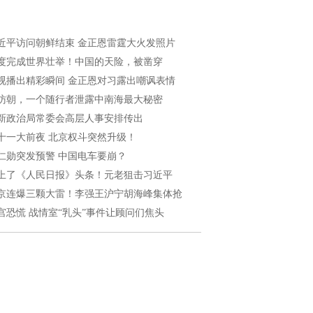
近平访问朝鲜结束 金正恩雷霆大火发照片
度完成世界壮举！中国的天险，被凿穿
视播出精彩瞬间 金正恩对习露出嘲讽表情
访朝，一个随行者泄露中南海最大秘密
新政治局常委会高层人事安排传出
十一大前夜 北京权斗突然升级！
仁勋突发预警 中国电车要崩？
上了《人民日报》头条！元老狙击习近平
京连爆三颗大雷！李强王沪宁胡海峰集体抢
宫恐慌 战情室“乳头”事件让顾问们焦头