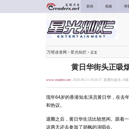
新闻
视频
博
万维读者网
星光灿烂
>
> 正文
黄日华街头正吸烟
www.creaders.net
| 2026-06-11 18:26:37 剧透社娱乐 |
0
条
现年64岁的香港知名演员黄日华，在去
和热议。
退圈之后，黄日华生活比较悠闲。跟着一
这两天还去参加了胡枫的演唱会。