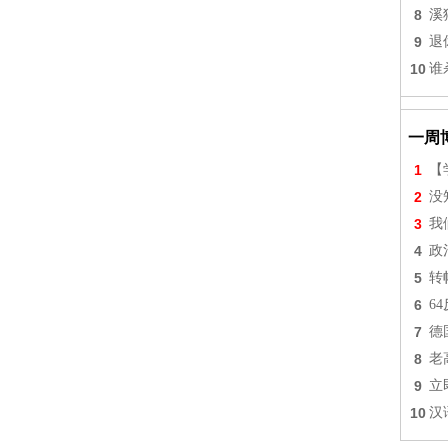
8
溪
9
退
10
谁
一周
1
【
2
没
3
我
4
政
5
转
6
6
7
德
8
老
9
立
10
汉