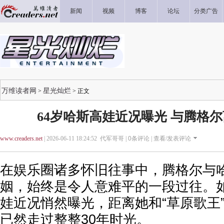
新闻
视频
博客
论坛
分类广告
万维读者网
星光灿烂
>
> 正文
64岁哈斯高娃近况曝光 与腾格尔
www.creaders.net
| 2026-06-11 18:24:52 代军哥哥 |
0
条评论 |
查看/发表评论
在娱乐圈诸多怀旧往事中，腾格尔与
姻，始终是令人意难平的一段过往。如
娃近况悄然曝光，距离她和“草原歌王
已然走过整整30年时光。