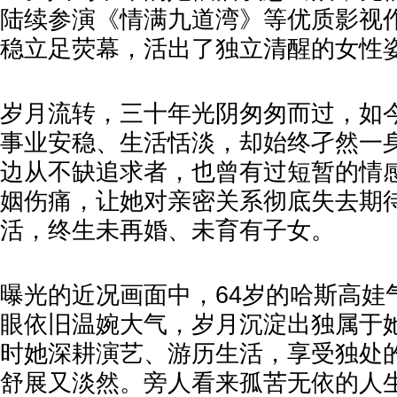
陆续参演《情满九道湾》等优质影视
稳立足荧幕，活出了独立清醒的女性
岁月流转，三十年光阴匆匆而过，如今
事业安稳、生活恬淡，却始终孑然一
边从不缺追求者，也曾有过短暂的情
姻伤痛，让她对亲密关系彻底失去期
活，终生未再婚、未育有子女。
曝光的近况画面中，64岁的哈斯高娃
眼依旧温婉大气，岁月沉淀出独属于
时她深耕演艺、游历生活，享受独处
舒展又淡然。旁人看来孤苦无依的人