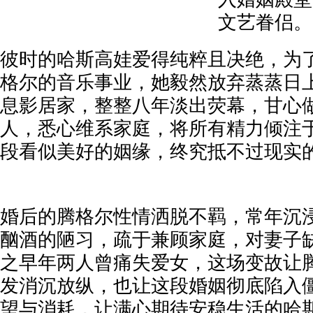
文艺眷侣。
彼时的哈斯高娃爱得纯粹且决绝，为
格尔的音乐事业，她毅然放弃蒸蒸日
息影居家，整整八年淡出荧幕，甘心
人，悉心维系家庭，将所有精力倾注
段看似美好的姻缘，终究抵不过现实
婚后的腾格尔性情洒脱不羁，常年沉
酗酒的陋习，疏于兼顾家庭，对妻子
之早年两人曾痛失爱女，这场变故让
发消沉放纵，也让这段婚姻彻底陷入
望与消耗，让满心期待安稳生活的哈