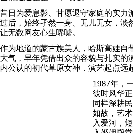
昔日为爱息影、甘愿退守家庭的实力
过后，始终孑然一身、无儿无女，淡
让无数网友心生唏嘘。
作为地道的蒙古族美人，哈斯高娃自
大气，早年凭借出众的容貌与扎实的
内公认的初代草原女神，演艺起点远
1987年
彼时风华正
同样深耕民
如故，艺术
入爱河，短
入婚姻殿堂