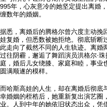
995年，心灰意冷的她坚定提出离婚
缠数年的婚姻。
据悉，离婚后的腾格尔曾六度主动挽
娃复婚，但悉数被她拒绝。彻底斩断
此走向了截然不同的人生轨迹。离婚
过往阴霾，邂逅了舞蹈演员洪格尔·珠
庭，婚后儿女绕膝、家庭和睦，事业
圆满顺遂的模样。
而哈斯高娃的人生，却在离婚后彻底
幸婚姻的桎梏后，她重新复出演艺圈
业。人到中年的她依旧状态出众，凭