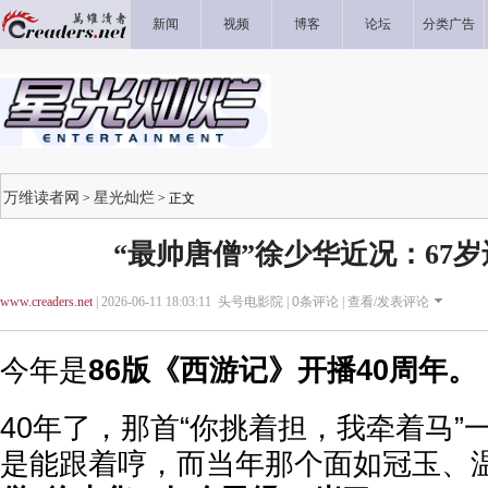
新闻
视频
博客
论坛
分类广告
万维读者网
星光灿烂
>
> 正文
“最帅唐僧”徐少华近况：67
www.creaders.net
| 2026-06-11 18:03:11 头号电影院 |
0
条评论 |
查看/发表评论
今年是
86版《西游记》开播40周年。
40年了，那首“你挑着担，我牵着马”
是能跟着哼，而当年那个面如冠玉、