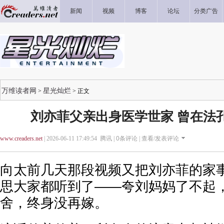
新闻
视频
博客
论坛
分类广告
万维读者网
星光灿烂
>
> 正文
刘亦菲父亲出身医学世家 曾在法
www.creaders.net
| 2026-06-11 17:49:54 腾讯 |
0
条评论 |
查看/发表评论
向太前几天那段视频又把刘亦菲的家
思大家都听到了——夸刘妈妈了不起
舍，终身没再嫁。