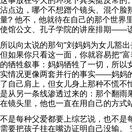
这事放在今天的环境下其实挺反常的。
沾点边，哪个不想蹭个镜头、混个脸
量? 他不，他就待在自己的那个世界
使馆公文、孔子学院的讲座排期——
所以向太说的那句"刘妈妈为女儿豁出
但如果你只看这一面，你就容易把"富
的牺牲叙事：妈妈牺牲了一切，所以女
实情况更像两套并行的事实——妈妈
了自己肩上，但女儿身上那种不慌不
是从另一条线渗透过来的：那个翻雨
在镜头里，他也一直在用自己的方式
不是每种父爱都要上综艺说，也不是
需要把孩子挂在嘴边证明自己没输。 