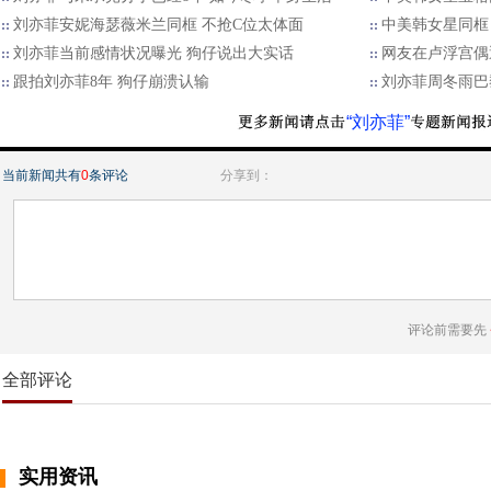
刘亦菲安妮海瑟薇米兰同框 不抢C位太体面
中美韩女星同框
刘亦菲当前感情状况曝光 狗仔说出大实话
网友在卢浮宫偶
跟拍刘亦菲8年 狗仔崩溃认输
刘亦菲周冬雨巴
“刘亦菲”
当前新闻共有
0
条评论
分享到：
评论前需要先
全部评论
实用资讯