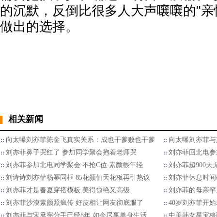
的沉默，反倒比很多人大声嚷嚷的"亲
做出的选择。
相关新闻
向太曝刘亦菲陈金飞真实关系：成也干爹败也干爹
向太曝刘亦菲与
刘亦菲鼻子哭红了 参加同学聚会抱着老师哭
刘亦菲回北电参
刘亦菲参加北电同学聚会 不抢C位 素颜很年轻
刘亦菲超900
刘诗诗刘亦菲杨幂同框 85花颜值天花板再引热议
刘亦菲休息时间
刘亦菲才是春夏穿搭模板 美得惊艳又高级
刘亦菲的母亲罕
刘亦菲沙漠素颜照疯传 好皮相让网友彻底服了
40岁刘亦菲开
刘亦菲与宋承宪分手已经8年 如今尽享单身生活
中美韩女星宝格