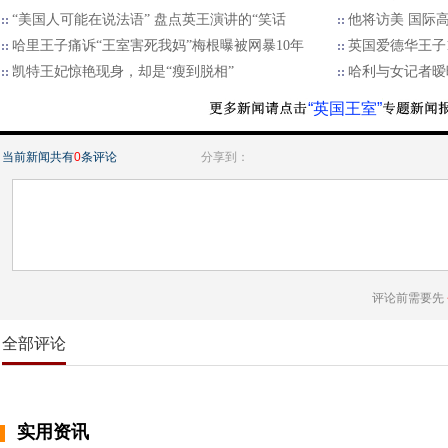
“美国人可能在说法语” 盘点英王演讲的“笑话
他将访美 国际
哈里王子痛诉“王室害死我妈”梅根曝被网暴10年
英国爱德华王子
凯特王妃惊艳现身，却是“瘦到脱相”
哈利与女记者暧
“英国王室”
当前新闻共有
0
条评论
分享到：
评论前需要先
全部评论
实用资讯