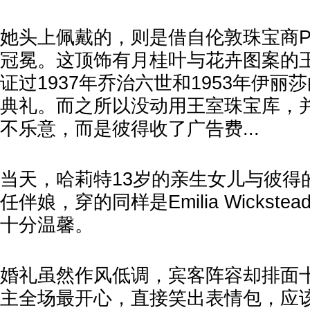
她头上佩戴的，则是借自伦敦珠宝商Pra
冠冕。这顶饰有月桂叶与花卉图案的
证过1937年乔治六世和1953年伊丽
典礼。而之所以没动用王室珠宝库，
不乐意，而是彼得收了广告费...
当天，哈莉特13岁的亲生女儿与彼得
任伴娘，穿的同样是Emilia Wickst
十分温馨。
婚礼虽然作风低调，宾客阵容却排面十
主全场最开心，直接笑出表情包，应