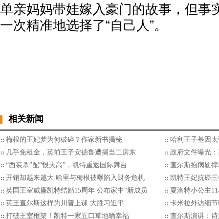
单亲妈妈带娃嫁入豪门的故事，但事
一次精准地选择了“自己人”。
相关新闻
梅根的王妃梦为何破碎？作家新书揭秘
哈利王子基因太
几乎免租金，英前王子安德鲁遭揭当二房东
政府文件曝光：
“西装杀”配“恨天高”，凯特重返国际舞台
查尔斯抱病硬撑
开销却越来越大 哈里与梅根被曝陷入财务危机
凯特王妃抗癌三
英国王室威廉凯特结婚15周年 公布家中“新成员
夏洛特小公主1
英王查尔斯这样为川普上课 大胜习近平
卡米拉外访细节
打破王室框架！凯特一家五口草地晒幸福
查尔斯演讲：诗