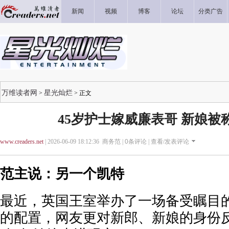
新闻
视频
博客
论坛
分类广告
万维读者网
星光灿烂
>
> 正文
45岁护士嫁威廉表哥 新娘被
www.creaders.net
| 2026-06-09 18:12:36 商务范 |
0
条评论 |
查看/发表评论
范主说：另一个凯特
最近，英国王室举办了一场备受瞩目
的配置，网友更对新郎、新娘的身份