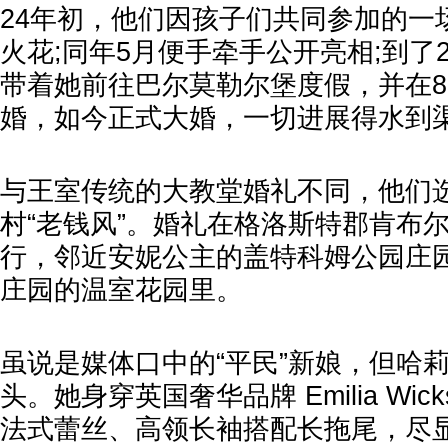
24年初，他们因孩子们共同参加的一
火花;同年5月便手牵手公开亮相;到了2
带着她前往巴尔莫勒尔堡度假，并在8
婚，如今正式大婚，一切进展得水到
与王室传统的大教堂婚礼不同，他们
村“老钱风”。婚礼在格洛斯特郡肯布
行，邻近安妮公主的盖特科姆公园庄
庄园的温室花园里。
虽说是媒体口中的“平民”新娘，但哈
头。她身穿英国奢华品牌 Emilia Wic
法式蕾丝、高领长袖搭配长拖尾，尽