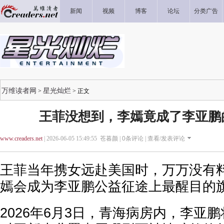
新闻
视频
博客
论坛
分类广告
万维读者网
星光灿烂
>
> 正文
王菲没想到，李嫣竟成了李亚鹏
www.creaders.net
| 2026-06-05 15:49:55 苍暮颜 |
0
条评论 |
查看/发表评论
王菲当年携女远赴美国时，万万没有
嫣会成为李亚鹏公益征途上最醒目的
2026年6月3日，青海病房内，李亚