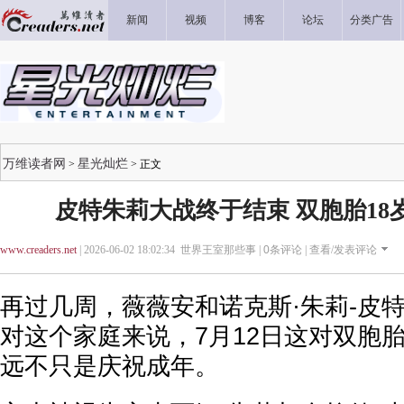
新闻
视频
博客
论坛
分类广告
万维读者网
星光灿烂
>
> 正文
皮特朱莉大战终于结束 双胞胎18
www.creaders.net
| 2026-06-02 18:02:34 世界王室那些事 |
0
条评论 |
查看/发表评论
再过几周，薇薇安和诺克斯·朱莉-皮
对这个家庭来说，7月12日这对双胞胎
远不只是庆祝成年。