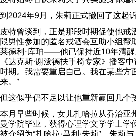
到2024年9月，朱莉正式撤回了这起
皮特曾谈到，正是那段时期促使他戒
限男性参加的匿名戒酒会互助小组帮
莱德利·库珀——他已保持近10年清
《达克斯·谢泼德扶手椅专家》播客中
时期。我需要重启自己。我在某些方
来。”
但这似乎仍不足以让他重新赢回几个
本月早些时候，女儿扎哈拉从乔治亚
曼学院毕业，获得心理学文学学士学
被介绍为“扎哈拉·马利·朱莉”。朱莉