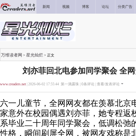
新闻
视频
博客
论坛
分类广告
万维读者网
星光灿烂
>
> 正文
刘亦菲回北电参加同学聚会 全
www.creaders.net
| 2026-06-02 17:55:44 第一滴露珠 |
0
条评论 |
查看/发表评论
六一儿童节，全网网友都在羡慕北京
家意外在校园偶遇刘亦菲，她专程返校
系毕业二十周年同学聚会，低调松弛
性格，瞬间刷屏全网，被网友戏称是