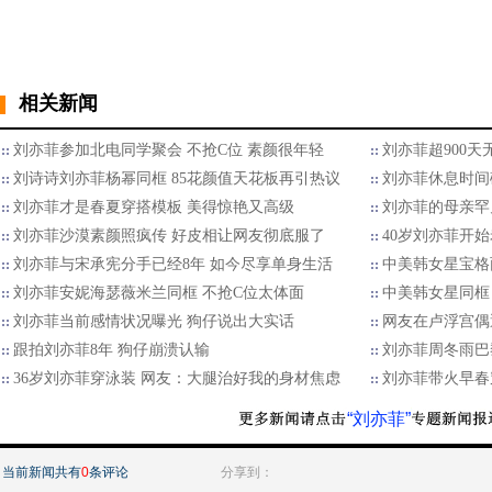
相关新闻
刘亦菲参加北电同学聚会 不抢C位 素颜很年轻
刘亦菲超900
刘诗诗刘亦菲杨幂同框 85花颜值天花板再引热议
刘亦菲休息时间
刘亦菲才是春夏穿搭模板 美得惊艳又高级
刘亦菲的母亲罕
刘亦菲沙漠素颜照疯传 好皮相让网友彻底服了
40岁刘亦菲开
刘亦菲与宋承宪分手已经8年 如今尽享单身生活
中美韩女星宝格
刘亦菲安妮海瑟薇米兰同框 不抢C位太体面
中美韩女星同框
刘亦菲当前感情状况曝光 狗仔说出大实话
网友在卢浮宫偶
跟拍刘亦菲8年 狗仔崩溃认输
刘亦菲周冬雨巴
36岁刘亦菲穿泳装 网友：大腿治好我的身材焦虑
刘亦菲带火早春
“刘亦菲”
当前新闻共有
0
条评论
分享到：