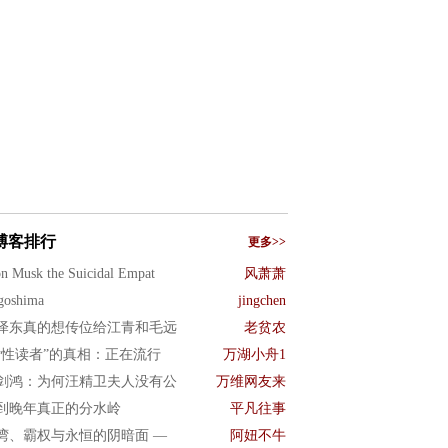
博客排行
更多>>
n Musk the Suicidal Empat
风萧萧
goshima
jingchen
泽东真的想传位给江青和毛远
老贫农
女性读者”的真相：正在流行
万湖小舟1
剑鸿：为何汪精卫夫人没有公
万维网友来
到晚年真正的分水岭
平凡往事
湾、霸权与永恒的阴暗面 —
阿妞不牛