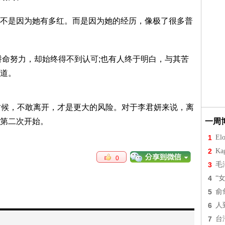
不是因为她有多红。而是因为她的经历，像极了很多普
拼命努力，却始终得不到认可;也有人终于明白，与其苦
道。
时候，不敢离开，才是更大的风险。对于李君妍来说，离
的第二次开始。
一周
1
Elo
2
Ka
0
3
毛
4
“
5
俞
6
人
7
台