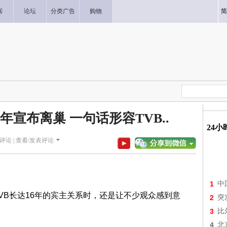
客
论坛
分类广告
购物
简
年宣布离巢 一句话形容TVB..
24
评论 |
查看/发表评论
1
中
VB长达16年的宾主关系时，还是让不少观众感到意
2
突
3
比
4
北