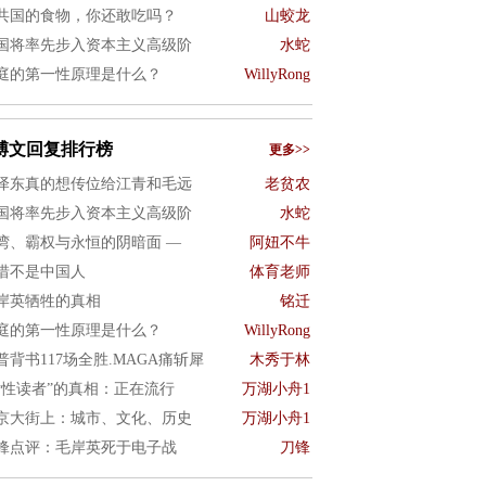
共国的食物，你还敢吃吗？
山蛟龙
国将率先步入资本主义高级阶
水蛇
庭的第一性原理是什么？
WillyRong
博文回复排行榜
更多>>
泽东真的想传位给江青和毛远
老贫农
国将率先步入资本主义高级阶
水蛇
湾、霸权与永恒的阴暗面 —
阿妞不牛
惜不是中国人
体育老师
岸英牺牲的真相
铭迁
庭的第一性原理是什么？
WillyRong
普背书117场全胜.MAGA痛斩犀
木秀于林
女性读者”的真相：正在流行
万湖小舟1
京大街上：城市、文化、历史
万湖小舟1
锋点评：毛岸英死于电子战
刀锋