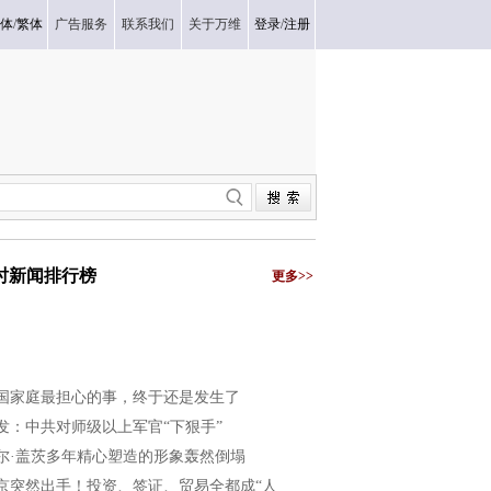
体
/
繁体
广告服务
联系我们
关于万维
登录
/
注册
小时新闻排行榜
更多>>
国家庭最担心的事，终于还是发生了
发：中共对师级以上军官“下狠手”
尔·盖茨多年精心塑造的形象轰然倒塌
京突然出手！投资、签证、贸易全都成“人