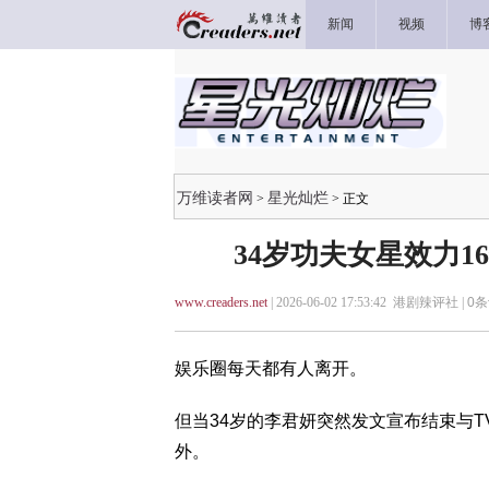
新闻
视频
博
万维读者网
星光灿烂
>
> 正文
34岁功夫女星效力16
www.creaders.net
| 2026-06-02 17:53:42 港剧辣评社 |
0
条
娱乐圈每天都有人离开。
但当34岁的李君妍突然发文宣布结束与T
外。