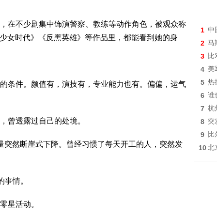
，在不少剧集中饰演警察、教练等动作角色，被观众称
1
中
她的少女时代》《反黑英雄》等作品里，都能看到她的身
2
马
3
比
4
美
5
热
的条件。颜值有，演技有，专业能力也有。偏偏，运气
6
谁
7
杭
，曾透露过自己的处境。
8
突
9
比
量突然断崖式下降。曾经习惯了每天开工的人，突然发
10
北
的事情。
零星活动。