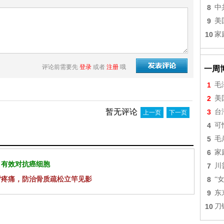
8
中
9
美
10
家
评论前需要先
登录
或者
注册
哦
一周
1
毛
2
美
暂无评论
3
台
上一页
下一页
4
可
5
毛
6
家
 有效对抗癌细胞
7
川
背疼痛，防治骨质疏松立竿见影
8
“
9
东
10
刀