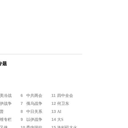
专题
6
11
美冷战
中共两会
四中全会
7
12
伊战争
俄乌战争
何卫东
8
13
普
中日关系
AI
9
14
维专栏
以伊战争
大S
10
15
又侠
委内瑞拉
洛杉矶大火