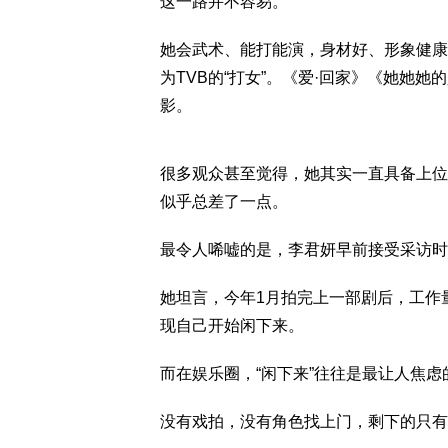
这一路并不容易。
她会武术、能打能演，身材好、形象健康
为TVB的“打女”。《爱·回家》《她她
影。
很多观众甚至觉得，她其实一直具备上位
似乎总差了一点。
最令人唏嘘的是，李君妍早前接受采访时
她坦言，今年1月拍完上一部剧后，工作
现自己开始闲下来。
而在娱乐圈，“闲下来”往往是最让人焦虑
没有戏拍，没有角色找上门，剩下的只有