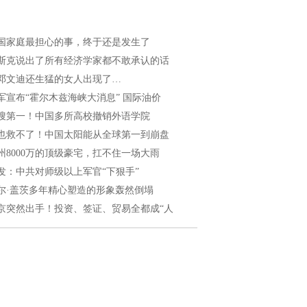
国家庭最担心的事，终于还是发生了
斯克说出了所有经济学家都不敢承认的话
邓文迪还生猛的女人出现了…
军宣布“霍尔木兹海峡大消息” 国际油价
搜第一！中国多所高校撤销外语学院
也救不了！中国太阳能从全球第一到崩盘
州8000万的顶级豪宅，扛不住一场大雨
发：中共对师级以上军官“下狠手”
尔·盖茨多年精心塑造的形象轰然倒塌
京突然出手！投资、签证、贸易全都成“人