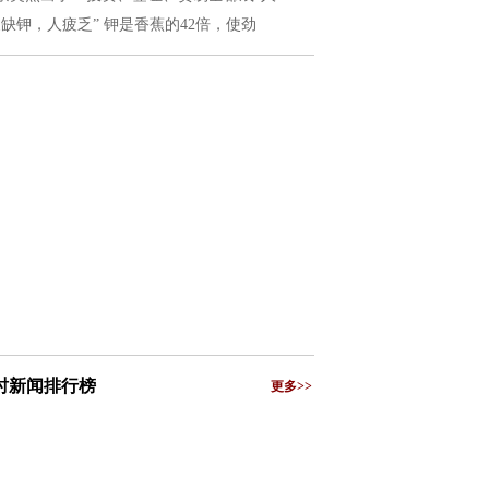
夏缺钾，人疲乏” 钾是香蕉的42倍，使劲
小时新闻排行榜
更多>>