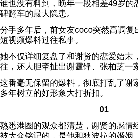
谁也没有料到，晚年一段相差49岁的
碑翻车的最大隐患。
分手多年后，前女友coco突然高调
短视频爆料过往私事。
她不仅详细复盘了和谢贤的恋爱始末
往，还大胆牵扯出谢霆锋、张柏芝一
这番毫无保留的爆料，彻底打乱了谢
多年树立的好形象大打折扣。
01
熟悉港圈的观众都清楚，谢贤的感情
被大众铭记的，是他和狄波拉的婚姻