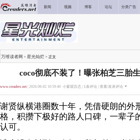
新闻
视频
博客
论坛
分类广告
万维读者网
星光灿烂
>
> 正文
coco彻底不装了！曝张柏芝三胎
www.creaders.net
| 2026-06-02 10:59:40 小窗观百态 |
1
条评论 |
查看/发表评论
谢贤纵横港圈数十年，凭借硬朗的外
格，积攒下极好的路人口碑，一辈子
认可。