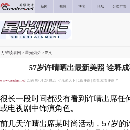
新闻
视频
博客
论坛
分类广告
万维读者网
星光灿烂
>
> 正文
57岁许晴晒出最新美照 诠释
www.creaders.net
| 2026-06-01 20:18:23 小乐谈天下 |
1
条评论 |
查看/发表评论
很长一段时间都没有看到许晴出席任
或电视剧中饰演角色。
前几天许晴出席某时尚活动，57岁的