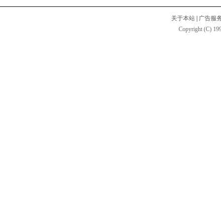
关于本站
|
广告服
Copyright (C) 199