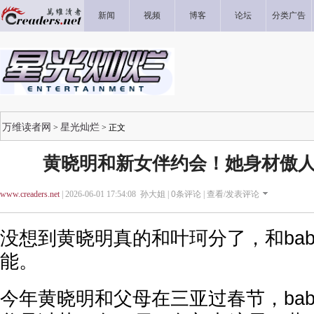
新闻
视频
博客
论坛
分类广告
万维读者网
星光灿烂
>
> 正文
黄晓明和新女伴约会！她身材傲人
www.creaders.net
| 2026-06-01 17:54:08 孙大姐 |
0
条评论 |
查看/发表评论
没想到黄晓明真的和叶珂分了，和ba
能。
今年黄晓明和父母在三亚过春节，ba