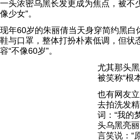
一头浓密乌黑长发更成为焦点，被不少
像少女”。
现年60岁的朱丽倩当天身穿简约黑白
鞋与口罩，整体打扮朴素低调，但状
容“不像60岁”。
尤其那头黑
被笑称“根
也有网友立
去拍洗发精
词：“我的
头乌黑亮丽
言笑说：“