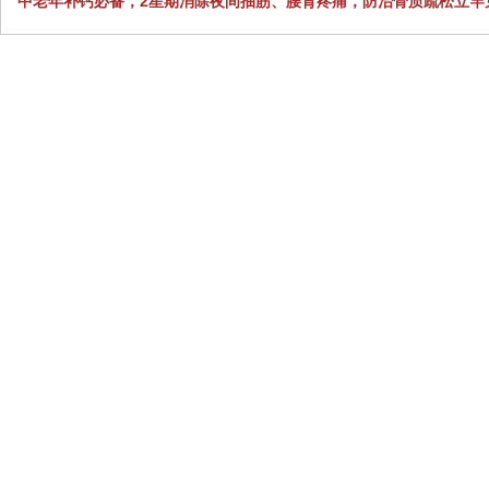
中老年补钙必备，2星期消除夜间抽筋、腰背疼痛，防治骨质疏松立竿