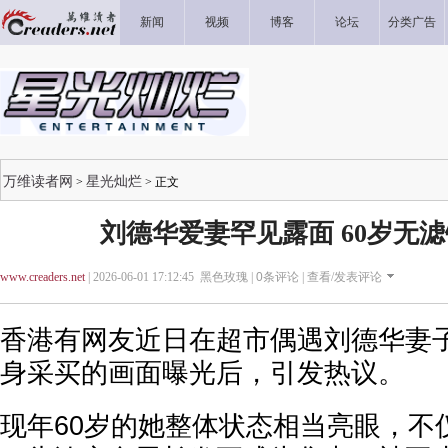
新闻
视频
博客
论坛
分类广告
万维读者网
星光灿烂
>
> 正文
刘德华爱妻罕见露面 60岁无
www.creaders.net
| 2026-06-01 17:12:45 黑色玫瑰 |
0
条评论 |
查看/发表评论
香港有网友近日在超市偶遇刘德华妻
身采买的画面曝光后，引发热议。
现年60岁的她整体状态相当亮眼，不