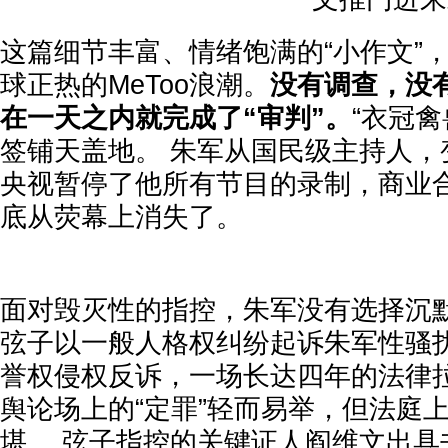
这篇细节丰富、情绪饱满的“小作文”
球正热的MeToo浪潮。
没有调查，没
在一天之内就完成了“审判”。
“衣冠禽
签铺天盖地。 朱军从国民级主持人，
央视暂停了他所有节目的录制，商业
底从荧幕上消失了。
面对毁灭性的指控，朱军没有选择沉默。
弦子以一般人格权纠纷起诉朱军性骚
誉权侵权反诉，一场长达四年的法律
舆论场上的“定罪”轻而易举，但法庭
堪。 弦子指控的关键证人阎维文出具