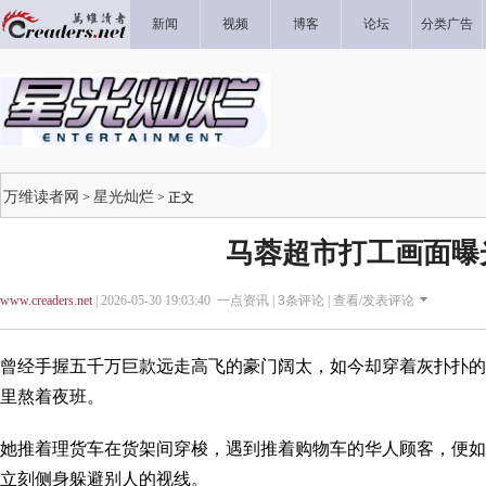
新闻
视频
博客
论坛
分类广告
万维读者网
星光灿烂
>
> 正文
马蓉超市打工画面曝
www.creaders.net
| 2026-05-30 19:03:40 一点资讯 |
3
条评论 |
查看/发表评论
曾经手握五千万巨款远走高飞的豪门阔太，如今却穿着灰扑扑的
里熬着夜班。
她推着理货车在货架间穿梭，遇到推着购物车的华人顾客，便如
立刻侧身躲避别人的视线。