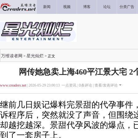
新闻
视频
博客
论坛
分类广告
万维读者网
星光灿烂
>
> 正文
网传她急卖上海460平江景大宅 2个
www.creaders.net
| 2026-05-29 23:00:13 一点资讯 |
0
条评论 |
查看/发表评论
继前几日娱记爆料完景甜的代孕事件
诉程序后，突然就没了声音，但围绕
却越挖越深。景甜代孕风波的爆点，
到了一套房子上。