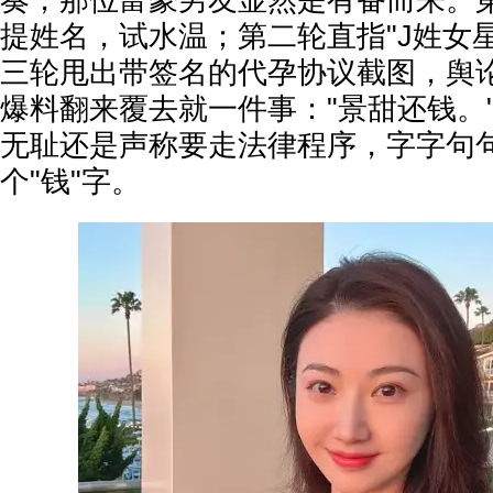
奏，那位富豪男友显然是有备而来。
提姓名，试水温；第二轮直指"J姓女
三轮甩出带签名的代孕协议截图，舆
爆料翻来覆去就一件事："景甜还钱。
无耻还是声称要走法律程序，字字句
个"钱"字。