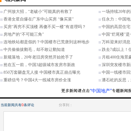
广州放大招，“老破小”可能真的有救了
一场持续20年
香港女星自爆在广东中山买房 “像买菜”
任永力：中国地
买房“再穷不买顶楼 再傻不买一楼”有道理吗？
中国的高层住宅
房地产的“不可能三角”
中国“烂尾楼”
连地铁站都是假的？中国楼市已荒唐到这种地步
万科迎来好消息
中共偷偷拔鹅毛，却不敢让鹅知道
跌去7成以上！
新规落地，20年老旧房突然开始抢手了
月租400住海景
抢在五一前，中国3超级城市发房市新政
深圳突发楼市新
850万套砸盘无人接 中国楼市真正崩点曝光
中国一线楼市回
重磅信号？中国4大一线城市房价全涨
潘石屹的反思，
“中国地产”
当前新闻共有
0
条评论
分享到：