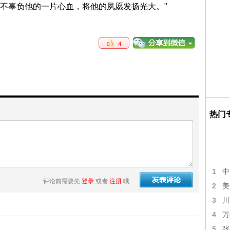
不辜负他的一片心血，将他的夙愿发扬光大。"
4
热门
1
中
评论前需要先
登录
或者
注册
哦
2
美
3
川
4
万
5
张