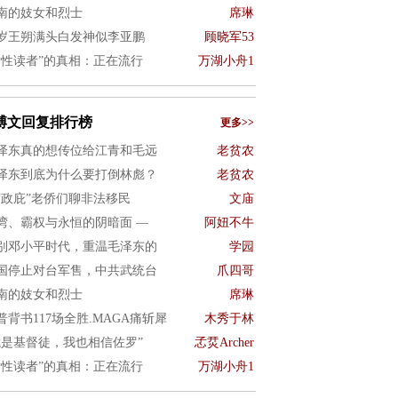
南的妓女和烈士
席琳
8岁王朔满头白发神似李亚鹏
顾晓军53
女性读者”的真相：正在流行
万湖小舟1
博文回复排行榜
更多>>
泽东真的想传位给江青和毛远
老贫农
泽东到底为什么要打倒林彪？
老贫农
“政庇”老侨们聊非法移民
文庙
湾、霸权与永恒的阴暗面 —
阿妞不牛
别邓小平时代，重温毛泽东的
学园
国停止对台军售，中共武统台
爪四哥
南的妓女和烈士
席琳
普背书117场全胜.MAGA痛斩犀
木秀于林
我是基督徒，我也相信佐罗”
孞烎Archer
女性读者”的真相：正在流行
万湖小舟1