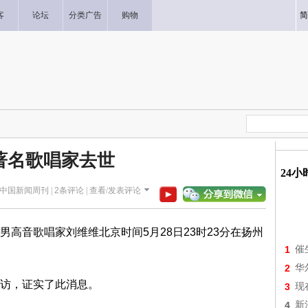
客
论坛
分类广告
购物
简
著名歌唱家去世
24
户端/中国新闻周刊 |
2
条评论 |
查看/发表评论
高音歌唱家刘维维北京时间5月28日23时23分在扬州
1
催
2
华
访，证实了此消息。
3
现
4
新