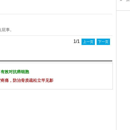
点屁事。
1/1
上一页
下一页
 有效对抗癌细胞
背疼痛，防治骨质疏松立竿见影