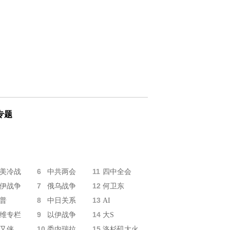
专题
6
11
美冷战
中共两会
四中全会
7
12
伊战争
俄乌战争
何卫东
8
13
普
中日关系
AI
9
14
维专栏
以伊战争
大S
10
15
又侠
委内瑞拉
洛杉矶大火