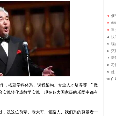
1
催
2
华
3
重
4
快
5
现
6
突
7
新
8
习
9
赴
10
白
作，搭建学科体系、课程架构、专业人才培养等，" 做
舞台实践转化成教学实践，现在各大国家级的乐团中都有
难过，祝这位前辈、老大哥、领路人、我们系的奠基者一