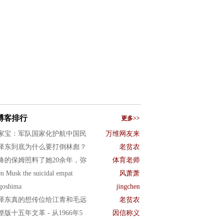
博客排行
更多>>
家宝：军队国家化护航中国民
万维网友来
泽东到底为什么要打倒林彪？
老贫农
绛的保姆照料了她20余年，弥
体育老师
n Musk the suicidal empat
风萧萧
goshima
jingchen
泽东真的想传位给江青和毛远
老贫农
整版十五年文革 - 从1966年5
因信称义