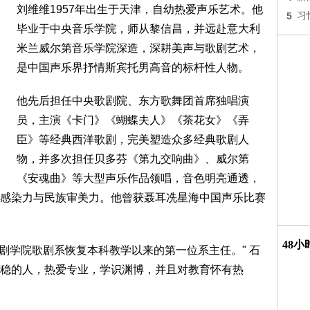
刘维维1957年出生于天津，自幼热爱声乐艺术。他
5
习
毕业于中央音乐学院，师从黎信昌，并远赴意大利
米兰威尔第音乐学院深造，深耕美声与歌剧艺术，
是中国声乐界抒情斯宾托男高音的标杆性人物。
他先后担任中央歌剧院、东方歌舞团首席独唱演
员，主演《卡门》《蝴蝶夫人》《茶花女》《弄
臣》等经典西洋歌剧，完美塑造众多经典歌剧人
物，并多次担任贝多芬《第九交响曲》、威尔第
《安魂曲》等大型声乐作品领唱，音色明亮通透，
感染力与民族审美力。他曾获聂耳冼星海中国声乐比赛
48
央戏剧学院歌剧系恢复本科教学以来的第一位系主任。" 石
稳的人，热爱专业，学识渊博，并且对教育怀有热