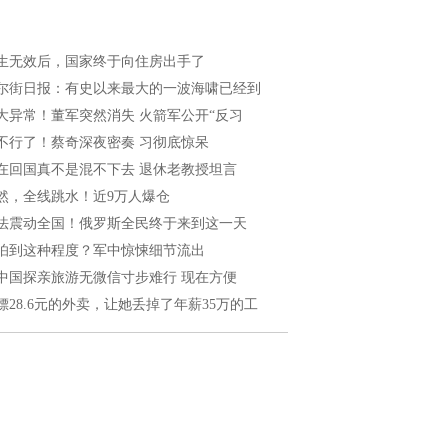
生无效后，国家终于向住房出手了
尔街日报：有史以来最大的一波海啸已经到
大异常！董军突然消失 火箭军公开“反习
不行了！蔡奇深夜密奏 习彻底惊呆
在回国真不是混不下去 退休老教授坦言
然，全线跳水！近9万人爆仓
法震动全国！俄罗斯全民终于来到这一天
怕到这种程度？军中惊悚细节流出
中国探亲旅游无微信寸步难行 现在方便
嫖28.6元的外卖，让她丢掉了年薪35万的工