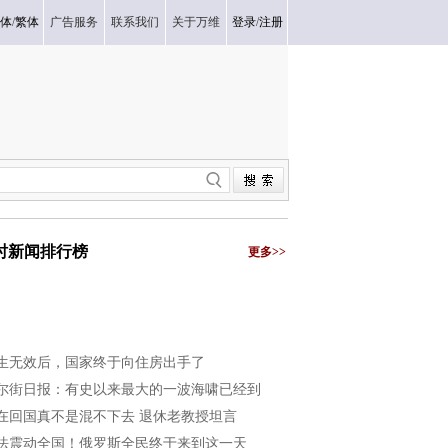
体
/
繁体
广告服务
联系我们
关于万维
登录
/
注册
小时新闻排行榜
更多>>
生无效后，国家终于向住房出手了
尔街日报：有史以来最大的一波海啸已经到
在回国真不是混不下去 退休老教授坦言
法震动全国！俄罗斯全民终于来到这一天