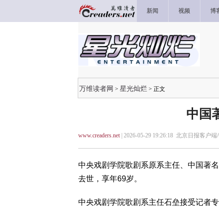
新闻
视频
博
万维读者网
星光灿烂
>
> 正文
中国
www.creaders.net
| 2026-05-29 19:26:18 北京日报客
中央戏剧学院歌剧系原系主任、中国著名男
去世，享年69岁。
中央戏剧学院歌剧系主任石垒接受记者专