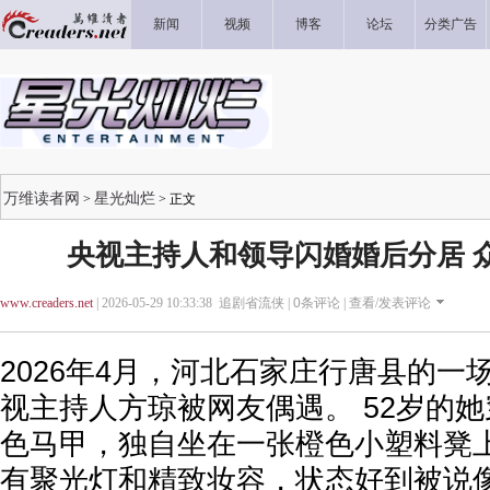
新闻
视频
博客
论坛
分类广告
万维读者网
星光灿烂
>
> 正文
央视主持人和领导闪婚婚后分居 
www.creaders.net
| 2026-05-29 10:33:38 追剧省流侠 |
0
条评论 |
查看/发表评论
2026年4月，河北石家庄行唐县的一
视主持人方琼被网友偶遇。 52岁的
色马甲，独自坐在一张橙色小塑料凳上
有聚光灯和精致妆容，状态好到被说像