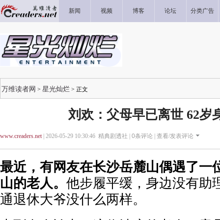
新闻
视频
博客
论坛
分类广告
万维读者网
星光灿烂
>
> 正文
刘欢：父母早已离世 62岁
www.creaders.net
| 2026-05-29 10:30:46 精典剧透社 |
0
条评论 |
查看/发表评论
最近，有网友在长沙岳麓山偶遇了一
山的老人。
他步履平缓，身边没有助
通退休大爷没什么两样。