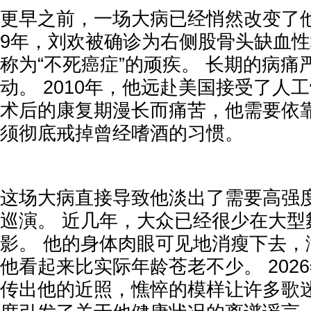
更早之前，一场大病已经悄然改变了他
9年，刘欢被确诊为右侧股骨头缺血
称为“不死癌症”的顽疾。 长期的病痛
动。 2010年，他远赴美国接受了人
术后的康复期漫长而痛苦，他需要依
须彻底戒掉曾经嗜酒的习惯。
这场大病直接导致他淡出了需要高强
巡演。 近几年，大众已经很少在大型
影。 他的身体肉眼可见地消瘦下去，
他看起来比实际年龄苍老不少。 202
传出他的近照，憔悴的模样让许多歌