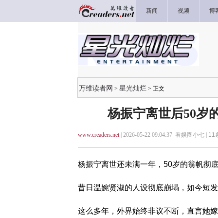
新闻
视频
博
万维读者网
星光灿烂
>
> 正文
杨振宁离世后50岁
www.creaders.net
| 2026-05-22 09:04:37 看娱圈小七 |
11
杨振宁离世还未满一年，50岁的翁帆彻
昔日温婉贤淑的人设彻底崩塌，如今短发
这么多年，外界始终非议不断，直言她嫁