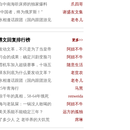
自中南海听床师的独家爆料
爪四哥
亡中国者，终为俄罗斯！”
谢盛友文集
水相逢话跟团（国内跟团游见
老冬儿
博文回复排行榜
更多>>
发动文革，不只是为了当皇帝
阿妞不牛
习会的成果：确定川剧变脸习
阿妞不牛
雪机车加入超级赛事，十场五
随意生活
泽东到底为什么要发动文革？
老贫农
水相逢话跟团（国内跟团游见
老冬儿
025年青海行
马黑
惊千年的真相，58-64年饿死
renweida
梅与老鼠屎：一锅没人敢喝的
阿妞不牛
美关系能不能稳定三年？
远方的孤独
了多少人 之 老毕养的大饥荒
席琳