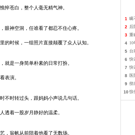
憔悴苍白，整个人毫无精气神。
1
瞒
2
后
，眼神空洞，任谁看了都忍不住心疼。
3
重
里的时候，一组照片直接颠覆了众人认知。
4
1
5
台
6
快
，就是一身简单朴素的日常打扮。
7
快
8
医
看表演。
9
彻
10
惊
时不时转过头，跟妈妈小声说几句话。
人透着一股岁月静好的温柔。
艺，翁帆从前陪着他看了无数场。