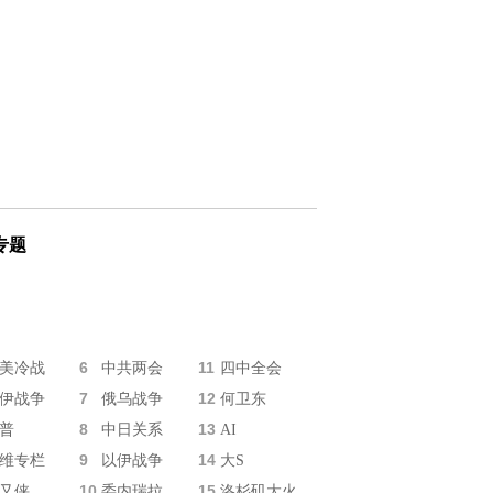
专题
6
11
美冷战
中共两会
四中全会
7
12
伊战争
俄乌战争
何卫东
8
13
普
中日关系
AI
9
14
维专栏
以伊战争
大S
10
15
又侠
委内瑞拉
洛杉矶大火