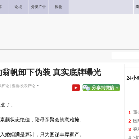
客
论坛
分类广告
购物
简
的翁帆卸下伪装 真实底牌曝光
24
条评论 |
查看/发表评论
底变了。
1
重
素颜状态绝佳，陪母亲聚会笑意难掩。
2
医
3
突
入婚姻满是算计，只为图谋丰厚家产。
4
7