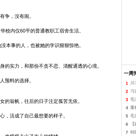
有争，没有闹。
清华校内仅60平的普通教职工宿舍生活。
她没本事的人，也被她的学识狠狠惊艳。
身的实力，和那份不贪不恋、清醒通透的心境。
一周
人预料的选择。
1
川
2
习
3
毛
女的翁帆，往后的日子注定孤苦无依。
4
重
心，活成了自己最想要的样子。
5
毛
6
【
7
特