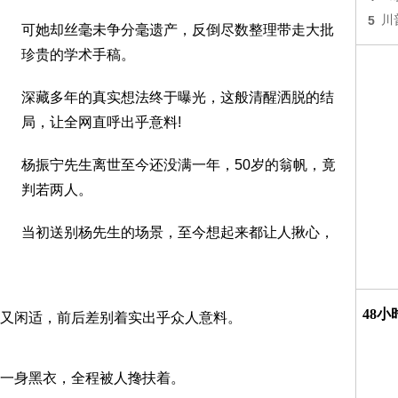
5
川
可她却丝毫未争分毫遗产，反倒尽数整理带走大批
珍贵的学术手稿。
深藏多年的真实想法终于曝光，这般清醒洒脱的结
局，让全网直呼出乎意料!
杨振宁先生离世至今还没满一年，50岁的翁帆，竟
判若两人。
当初送别杨先生的场景，至今想起来都让人揪心，
48
又闲适，前后差别着实出乎众人意料。
一身黑衣，全程被人搀扶着。