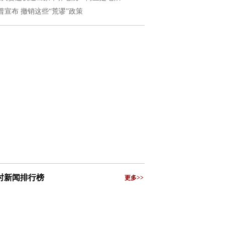
普宣布 撤销这些“荒谬”政策
小时新闻排行榜
更多>>