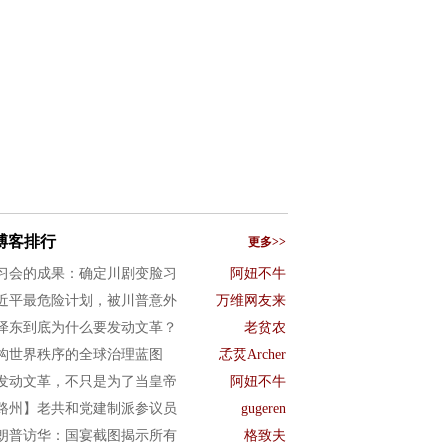
博客排行
更多>>
习会的成果：确定川剧变脸习
阿妞不牛
近平最危险计划，被川普意外
万维网友来
泽东到底为什么要发动文革？
老贫农
构世界秩序的全球治理蓝图
孞烎Archer
发动文革，不只是为了当皇帝
阿妞不牛
路州】老共和党建制派参议员
gugeren
朗普访华：国宴截图揭示所有
格致夫