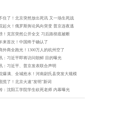
不住了！北京突然放出死讯 又一场生死战
院起火！俄罗斯舆论风向突变 普京连夜逃
磅！克宫突然公开全文 习后路彻底被断
0年来首次！中国终于确认了
商外商全跑光！1300万人的杭州空了
讯：习近平即将访问朝鲜 目的曝光
讯：习近平、普京发表联合声明
院爆满、全城抢水！河南尉氏县突发大规模
底慌了！北京火速“发明”新词
传：沈阳工学院学生砍死老师 内幕曝光