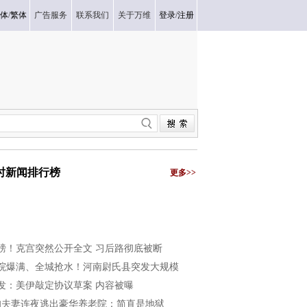
体
/
繁体
广告服务
联系我们
关于万维
登录
/
注册
小时新闻排行榜
更多>>
磅！克宫突然公开全文 习后路彻底被断
院爆满、全城抢水！河南尉氏县突发大规模
发：美伊敲定协议草案 内容被曝
旬夫妻连夜逃出豪华养老院：简直是地狱