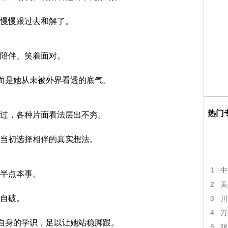
慢慢跟过去和解了。
陪伴、笑着面对。
，而是她从未被外界看透的底气。
热门
过，各种片面看法层出不穷。
当初选择相伴的真实想法。
1
中
半点本事。
2
美
自破。
3
川
4
万
她自身的学识，足以让她站稳脚跟。
5
张