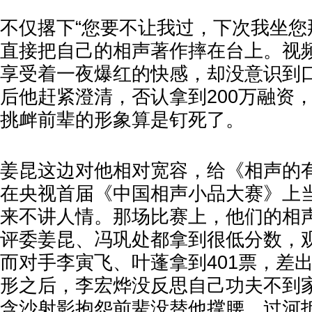
不仅撂下“您要不让我过，下次我坐您
直接把自己的相声著作摔在台上。视
享受着一夜爆红的快感，却没意识到
后他赶紧澄清，否认拿到200万融资
挑衅前辈的形象算是钉死了。
姜昆这边对他相对宽容，给《相声的
在央视首届《中国相声小品大赛》上
来不讲人情。那场比赛上，他们的相
评委姜昆、冯巩处都拿到很低分数，观
而对手李寅飞、叶蓬拿到401票，差
形之后，李宏烨没反思自己功夫不到
含沙射影抱怨前辈没替他撑腰，过河