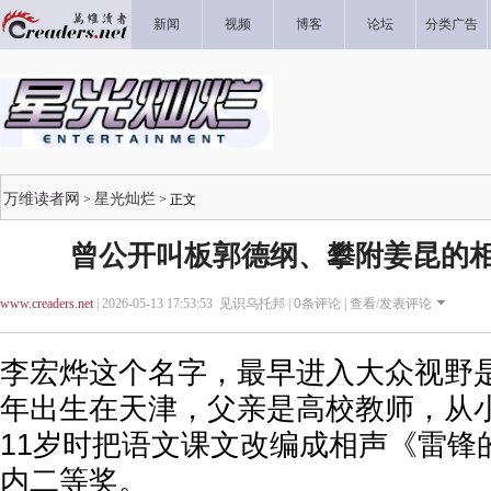
新闻
视频
博客
论坛
分类广告
万维读者网
星光灿烂
>
> 正文
曾公开叫板郭德纲、攀附姜昆的相声
www.creaders.net
| 2026-05-13 17:53:53 见识乌托邦 |
0
条评论 |
查看/发表评论
李宏烨这个名字，最早进入大众视野是20
年出生在天津，父亲是高校教师，从
11岁时把语文课文改编成相声《雷锋
内二等奖。