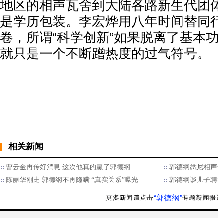
地区的相声瓦舍到大陆各路新生代团
是学历包装。李宏烨用八年时间替同
卷，所谓“科学创新”如果脱离了基本
就只是一个不断蹭热度的过气符号。
相关新闻
曹云金再传好消息 这次他真的赢了郭德纲
郭德纲悉尼相声
陈丽华刚走 郭德纲不再隐瞒 “真实关系”曝光
郭德纲谈儿子聘
“郭德纲”