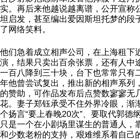
实。再后来他越说越离谱，公开宣称
坦启发，甚至编出爱因斯坦托梦的段
了网络笑料。
他们急着成立相声公司，在上海租下
演，结果只卖出百余张票，还有人中
一百八降到三十块，台下也常常只有二
年他曾尝试复出，推出新的相声系列
的赞助，可作品发布后点赞数寥寥无
花。妻子郑钰承受不住外界冷眼，渐
个扬言“要上春晚20次”、要取代郭德
只是一个在小剧场里谋生的普通人，
和少数老粉的支持，艰难维系着自己