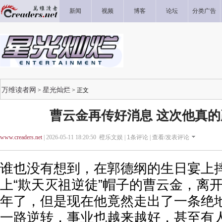
新闻
视频
博客
论坛
分类广告
万维读者网
星光灿烂
>
> 正文
曹云金再传好消息 这次他真
www.creaders.net
| 2026-05-11 18:20:50 橙乐文娱 |
1
条评论 |
查看/发表评论
谁也没有想到，在郭德纲的生日宴上
上“欺天灭祖逆徒”帽子的曹云金，离开
年了，但是现在他竟然走出了一条绝
一路逆转，事业也越来越好，甚至有