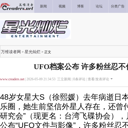
新闻
视频
博客
论坛
分类广告
万维读者网
星光灿烂
>
> 正文
UFO档案公布 许多粉丝忍不
www.creaders.net
| 2026-05-09 21:34:53 三立新闻 |
0
条评论 |
查看/发表评论
48岁女星大S（徐熙媛）去年病逝日
乐圈，她生前坚信外星人存在，还曾付
研究会”（现更名：台湾飞碟协会），
公布“UFO文件与影像”，许多粉丝忍