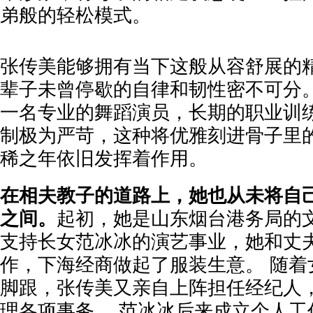
弟般的轻松模式。
张传美能够拥有当下这般从容舒展的
辈子未曾停歇的自律和韧性密不可分。
一名专业的舞蹈演员，长期的职业训
制极为严苛，这种将优雅刻进骨子里
稀之年依旧发挥着作用。
在相夫教子的道路上，她也从未将自
之间。
起初，她是山东烟台港务局的
支持长女范冰冰的演艺事业，她和丈
作，下海经商做起了服装生意。 随着
脚跟，张传美又亲自上阵担任经纪人
理各项事务。 范冰冰后来成立个人工