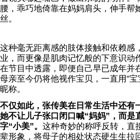
腰，乖巧地倚靠在妈妈肩头，伸手帮
丝。
这种毫无距离感的肢体接触和依赖感
业，而更像是肌肉记忆般的下意识动作
在节目中透露，即便自己早已成年并
母亲至今仍将他视作宝贝，一直用“宝
昵称。
不仅如此，张传美在日常生活中还有
她不让儿子张口闭口喊“妈妈”，而是
字“小美”。
这种奇妙的称呼反转，直
辈形象，将母子的相处状态硬生生拉