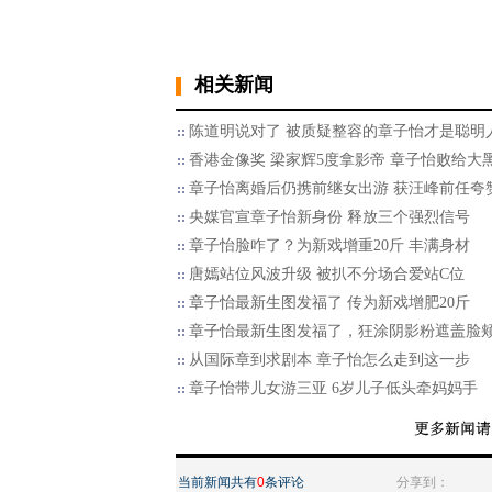
相关新闻
陈道明说对了 被质疑整容的章子怡才是聪明
香港金像奖 梁家辉5度拿影帝 章子怡败给大
章子怡离婚后仍携前继女出游 获汪峰前任夸
央媒官宣章子怡新身份 释放三个强烈信号
章子怡脸咋了？为新戏增重20斤 丰满身材
唐嫣站位风波升级 被扒不分场合爱站C位
章子怡最新生图发福了 传为新戏增肥20斤
章子怡最新生图发福了，狂涂阴影粉遮盖脸
从国际章到求剧本 章子怡怎么走到这一步
章子怡带儿女游三亚 6岁儿子低头牵妈妈手
当前新闻共有
0
条评论
分享到：