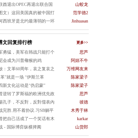
联酋退出OPEC再退出联合国
山蛟龙
图文）这回美国真的被中国打
范学德2
何西班牙是北约最薄弱的一环
Jinhuasan
博文回复排行榜
更多>>
军勇猛，美军在韩战只能打个
思芦
尼会成为川普儆猴的鸡
阿妞不牛
放：文革60周年，哀之复哀之
万维网友来
文革”就是一场 “伊斯兰革
陈家梁子
四新文化运动是“伪启蒙”
陈家梁子
普逆转了罗斯福的欧洲优先政
思芦
揚孔子，不反對，反對儒表內
彼德
战完胜.用不着协议.习SB躺平
木秀于林
普把自己活成了一个笑话有木
karkar
战 - 国际博弈纵横捭阖
山货郎