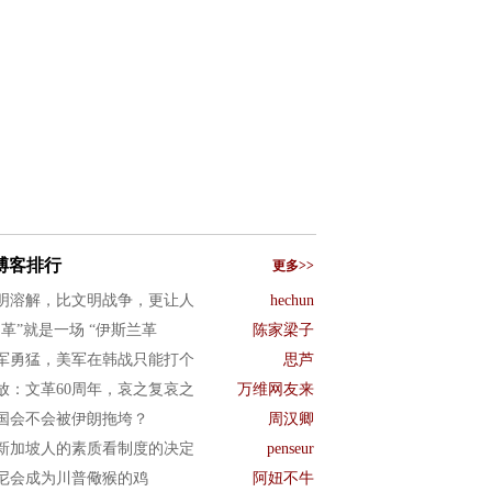
博客排行
更多>>
明溶解，比文明战争，更让人
hechun
文革”就是一场 “伊斯兰革
陈家梁子
军勇猛，美军在韩战只能打个
思芦
放：文革60周年，哀之复哀之
万维网友来
国会不会被伊朗拖垮？
周汉卿
新加坡人的素质看制度的决定
penseur
尼会成为川普儆猴的鸡
阿妞不牛