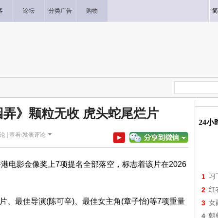
客
论坛
分类广告
购物
简
弄》颗粒无收 虎头蛇尾烂片
24
论 |
查看/发表评论
港电影金像奖上7项提名全部落空，标志着该片在2026
1
习
2
红
影片、最佳导演(陈可辛)、最佳女主角(章子怡)等7项重量
3
女
4
朝