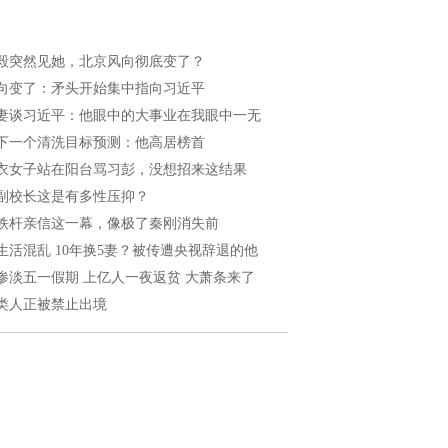
毅突然见她，北京风向彻底变了？
向变了：矛头开始集中指向习近平
妻谈习近平：他眼中的大事业在我眼中一无
下一个清洗目标预测：他高居榜首
衣女子站在阳台骂习彭，没想招来这结果
副校长这是有多性压抑？
铁杆亲信这一幕，像极了秦刚消失前
生活混乱 10年换5妻？被传遭央视辞退的他
惨淡五一假期 上亿人一夜返贫 大萧条来了
类人正被禁止出境