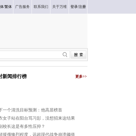
体
/
繁体
广告服务
联系我们
关于万维
登录
/
注册
小时新闻排行榜
更多>>
下一个清洗目标预测：他高居榜首
衣女子站在阳台骂习彭，没想招来这结果
副校长这是有多性压抑？
鲜援俄惨烈程度，远超现代战争崩溃阈值