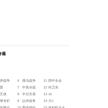
专题
6
11
伊战争
俄乌战争
四中全会
7
12
普
中美冷战
何卫东
8
13
又侠
中日关系
AI
9
14
维专栏
以伊战争
大S
10
15
共两会
委内瑞拉
洛杉矶大火