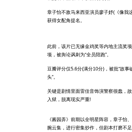
章子怡不敌马来西亚演员廖子妤(《像我
获得女配角提名。
此前，该片已无缘金鸡奖等内地主流奖项
项，被舆论讽刺为“全员陪跑”。
豆瓣评分仅5.6分(满分10分)，被批“
头”。
关键是剧情里面雷佳音饰演警察很蠢，故
入狱，脱离现实严重!
《酱园弄》前期以全明星阵容，章子怡、
腕云集，进行密集炒作，但剧本打磨不足