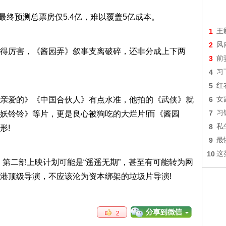
最终预测总票房仅5.4亿，难以覆盖5亿成本。
1
王
2
风
得厉害，《酱园弄》叙事支离破碎，还非分成上下两
3
前
4
习
5
红
亲爱的》《中国合伙人》有点水准，他拍的《武侠》就
6
女
7
习
妖铃铃》等片，更是良心被狗吃的大烂片!而《酱园
8
私
形!
9
最
10
这
，第二部上映计划可能是“遥遥无期”，甚至有可能转为网
港顶级导演，不应该沦为资本绑架的垃圾片导演!
2