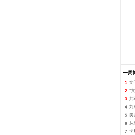
一周
1
文
2
“
3
共
4
刘
5
美
6
从
7
卡