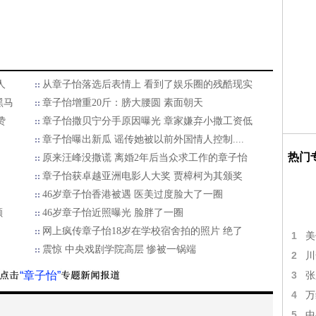
人
从章子怡落选后表情上 看到了娱乐圈的残酷现实
黑马
章子怡增重20斤：膀大腰圆 素面朝天
赞
章子怡撒贝宁分手原因曝光 章家嫌弃小撒工资低
章子怡曝出新瓜 谣传她被以前外国情人控制....
热门
原来汪峰没撒谎 离婚2年后当众求工作的章子怡
章子怡获卓越亚洲电影人大奖 贾樟柯为其颁奖
46岁章子怡香港被遇 医美过度脸大了一圈
颊
46岁章子怡近照曝光 脸胖了一圈
网上疯传章子怡18岁在学校宿舍拍的照片 绝了
1
美
震惊 中央戏剧学院高层 惨被一锅端
2
川
“章子怡”
3
张
4
万
5
中