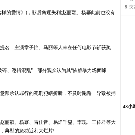
5
突
这样的爱情》)，影后角逐失利;赵丽颖、杨幂此前也没有
提名，主演章子怡、马丽等人未在任何电影节斩获奖
故事破碎、逻辑混乱”，部分观众认为其“依赖暴力场面噱
意跟承认罪行的死刑犯瞎折腾，不及时跑路，导致被捕
48
赵丽颖、杨幂、雷佳音、易烊千玺、李现、王传君等大
，典型的急功近利大烂片!