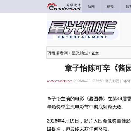
新闻
视频
博
万维读者网
星光灿烂
>
> 正文
章子怡陈可辛《酱园
www.creaders.net
| 2026-04-20 17:56:50 释凡影视 |
0
条评
章子怡主演的电影《酱园弄》在第44届香
年颁奖季主流电影节中彻底颗粒无收。
2026年4月19日，影片入围金像奖最佳
级提名，但最终未获任何奖项。