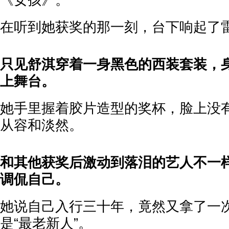
《女孩》。
在听到她获奖的那一刻，台下响起了
只见舒淇穿着一身黑色的西装套装，
上舞台。
她手里握着胶片造型的奖杯，脸上没
从容和淡然。
和其他获奖后激动到落泪的艺人不一
调侃自己。
她说自己入行三十年，竟然又拿了一
是“最老新人”。