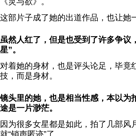
《灵与欲》。
这部片子成了她的出道作品，也让她
虽然人红了，但是也受到了许多争议
星”。
对着她的身材，也是评头论足，毕竟
技，而是身材。
镜头里的她，也是相当性感，本以为
途是一片渺茫。
因为很多女星都是如此，拍了几部风
就“销声匿迹”了。