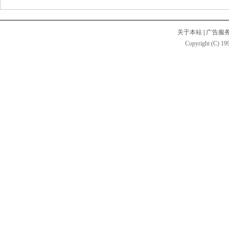
关于本站
|
广告服
Copyright (C) 199