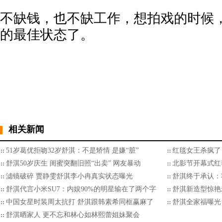
不缺钱，也不缺工作，想拍戏的时候
的最佳状态了。
相关新闻
51岁葛优拒吻32岁舒淇：不是矫情 是嫌“脏”
红毯女王杀疯了
舒淇50岁庆生 闺蜜突翻旧照“出卖” 网友暴动
北影节开幕式红
滤镜破碎 贾静雯舒淇李小冉真实状态曝光
舒淇终于承认：
舒淇代言小米SU7：内娱90%的明星输在了两个字
舒淇新造型惊艳
中国女星时装周太抗打 舒淇跟韩素希同框赢麻了
舒淇全家福曝光
舒淇晒家人 更不忘和林心如林熙蕾姐妹聚会