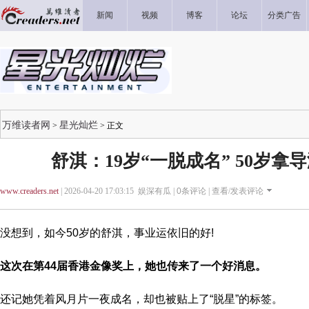
新闻
视频
博客
论坛
分类广告
万维读者网
星光灿烂
>
> 正文
舒淇：19岁“一脱成名” 50岁拿
www.creaders.net
| 2026-04-20 17:03:15 娱深有瓜 |
0
条评论 |
查看/发表评论
没想到，如今50岁的舒淇，事业运依旧的好!
这次在第44届香港金像奖上，她也传来了一个好消息。
还记她凭着风月片一夜成名，却也被贴上了“脱星”的标签。