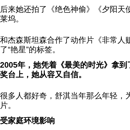
后来她还拍了《绝色神偷》《夕阳天
莱坞。
和杰森斯坦森合作了动作片《非常人
了“艳星”的标签。
2005年，她凭着《最美的时光》拿
奖台上，她从容又自信。
很多人都好奇，舒淇当年那么年轻，
片。
受家庭环境影响