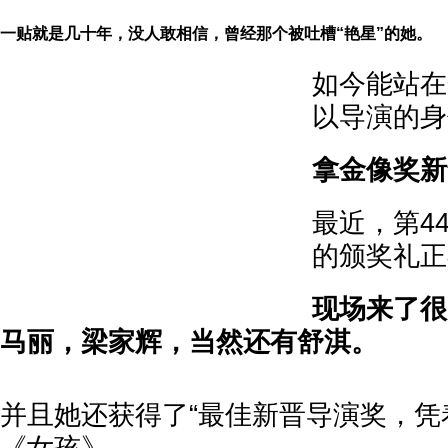
一贴就是几十年，没人敢相信，曾经那个被吐槽“艳星”的她。
如今能站在
以导演的身
拿金像奖新
最近，第4
的颁奖礼正
现场来了很
马丽，梁家辉，当然还有舒淇。
并且她还获得了“最佳新晋导演奖，凭