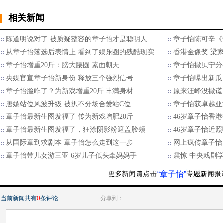
相关新闻
陈道明说对了 被质疑整容的章子怡才是聪明人
章子怡陈可辛《
从章子怡落选后表情上 看到了娱乐圈的残酷现实
香港金像奖 梁
章子怡增重20斤：膀大腰圆 素面朝天
章子怡撒贝宁分
央媒官宣章子怡新身份 释放三个强烈信号
章子怡曝出新瓜 
章子怡脸咋了？为新戏增重20斤 丰满身材
原来汪峰没撒谎
唐嫣站位风波升级 被扒不分场合爱站C位
章子怡获卓越亚
章子怡最新生图发福了 传为新戏增肥20斤
46岁章子怡香
章子怡最新生图发福了，狂涂阴影粉遮盖脸颊
46岁章子怡近照
从国际章到求剧本 章子怡怎么走到这一步
网上疯传章子怡
章子怡带儿女游三亚 6岁儿子低头牵妈妈手
震惊 中央戏剧
“章子怡”
当前新闻共有
0
条评论
分享到：