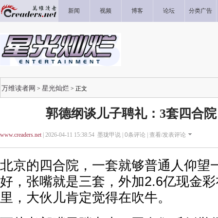
新闻
视频
博客
论坛
分类广告
万维读者网
星光灿烂
>
> 正文
郭德纲谈儿子聘礼：3套四合院，
www.creaders.net
| 2026-04-11 15:38:54 墨珑甲说 |
0
条评论 |
查看/发表评论
北京的四合院，一套就够普通人仰望
好，张嘴就是三套，外加2.6亿现金
里，大伙儿肯定觉得在吹牛。