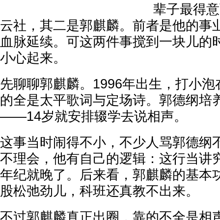
辈子最得意
云社，其二是郭麒麟。前者是他的事
血脉延续。可这两件事搅到一块儿的
小心起来。
先聊聊郭麒麟。1996年出生，打小
的全是太平歌词与定场诗。郭德纲培
——14岁就安排辍学去说相声。
这事当时闹得不小，不少人骂郭德纲
不理会，他有自己的逻辑：这行当讲
年纪就晚了。后来看，郭麒麟的基本
股松弛劲儿，科班还真教不出来。
不过郭麒麟真正出圈，靠的不全是相