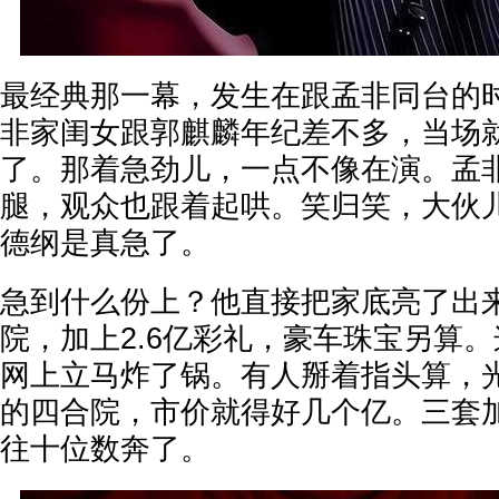
最经典那一幕，发生在跟孟非同台的
非家闺女跟郭麒麟年纪差不多，当场
了。那着急劲儿，一点不像在演。孟
腿，观众也跟着起哄。笑归笑，大伙
德纲是真急了。
急到什么份上？他直接把家底亮了出
院，加上2.6亿彩礼，豪车珠宝另算
网上立马炸了锅。有人掰着指头算，
的四合院，市价就得好几个亿。三套
往十位数奔了。