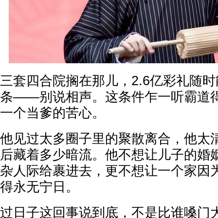
三套四合院搁在那儿，2.6亿彩礼随
条——别说相声。这条件乍一听霸道
一个当爹的苦心。
他见过太多圈子里的聚散离合，他太
后藏着多少暗流。他不想让儿子的婚
杂人际给裹进去，更不想让一个家因
得永无宁日。
过日子这回事说到底，不是比谁嗓门