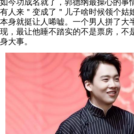
如今功成名就了，郭德纲最操心的事
有人来＂变成了＂儿子啥时候领个姑
本身就挺让人唏嘘。一个男人拼了大
现，最让他睡不踏实的不是票房，不
身大事。