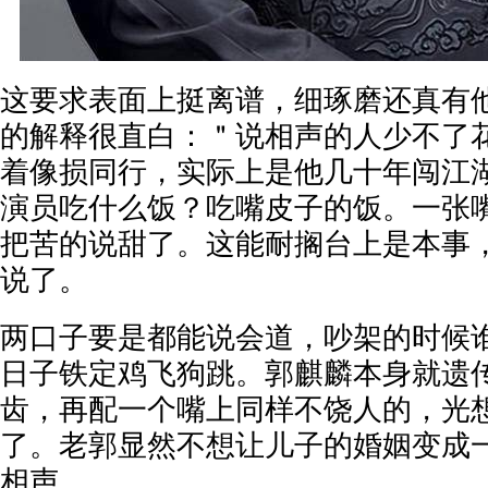
这要求表面上挺离谱，细琢磨还真有
的解释很直白：＂说相声的人少不了
着像损同行，实际上是他几十年闯江
演员吃什么饭？吃嘴皮子的饭。一张
把苦的说甜了。这能耐搁台上是本事
说了。
两口子要是都能说会道，吵架的时候
日子铁定鸡飞狗跳。郭麒麟本身就遗
齿，再配一个嘴上同样不饶人的，光
了。老郭显然不想让儿子的婚姻变成
相声。