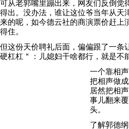
可从老郭嘴里蹦出来，网友们反倒觉
得出。没办法，谁让这位爷当年从天
来的呢，如今德云社的商演票价赶上
得住。
但这份天价聘礼后面，偏偏跟了一条
硬杠杠＂：儿媳妇干啥都行，就是不
一个靠相声
把相声做成
居然把相声
事儿翻来覆
头。
了解郭德纲