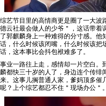
综艺节目里的高情商更是圈了一大波
德云社最会做人的少爷＂，这话带着
了郭麒麟身上一种难得的分寸感。他
话，什么时候该闭嘴，什么时候该把
话，这本事比会抖包袱难多了。
事业一路往上走，感情却一片空白。到
麟都快三十岁的人了，身边连个传绯
来。这事儿搁普通人家，爹妈顶多催
呢？上个综艺都忍不住＂现场办公＂