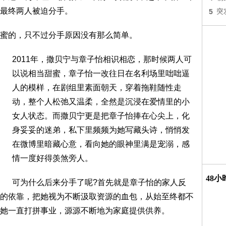
最终两人被迫分手。
5
突
蜜的，只不过分手原因没有那么简单。
2011年，撒贝宁与章子怡相识相恋，那时候两人可
以说相当甜蜜，章子怡一改往日在名利场里咄咄逼
人的模样，在剧组里素面朝天，穿着拖鞋随性走
动，整个人松弛又温柔，全然是沉浸在爱情里的小
女人状态。而撒贝宁更是把章子怡捧在心尖上，化
身妥妥的迷弟，私下里频频为她写藏头诗，悄悄发
在微博里暗藏心意，看向她的眼神里满是宠溺，感
情一度好得羡煞旁人。
48
可为什么后来分手了呢?首先就是章子怡的家人反
的依靠，把她视为不断汲取资源的血包，从始至终都不
她一直打拼事业，源源不断地为家庭提供供养。