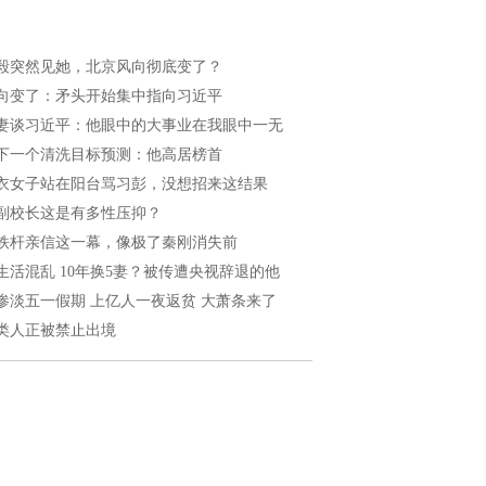
毅突然见她，北京风向彻底变了？
向变了：矛头开始集中指向习近平
妻谈习近平：他眼中的大事业在我眼中一无
下一个清洗目标预测：他高居榜首
衣女子站在阳台骂习彭，没想招来这结果
副校长这是有多性压抑？
铁杆亲信这一幕，像极了秦刚消失前
生活混乱 10年换5妻？被传遭央视辞退的他
惨淡五一假期 上亿人一夜返贫 大萧条来了
类人正被禁止出境