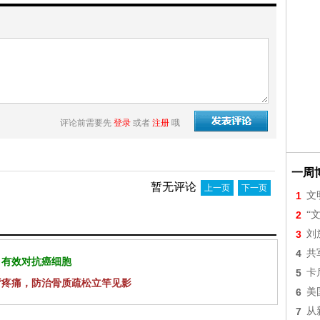
评论前需要先
登录
或者
注册
哦
一周
暂无评论
上一页
下一页
1
文
2
“
3
刘
4
共
 有效对抗癌细胞
5
卡
背疼痛，防治骨质疏松立竿见影
6
美
7
从