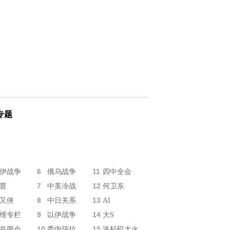
专题
6
11
伊战争
俄乌战争
四中全会
7
12
普
中美冷战
何卫东
8
13
又侠
中日关系
AI
9
14
维专栏
以伊战争
大S
10
15
共两会
委内瑞拉
洛杉矶大火