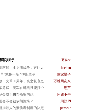
博客排行
更多>>
明溶解，比文明战争，更让人
hechun
文革”就是一场 “伊斯兰革
陈家梁子
放：文革60周年，哀之复哀之
万维网友来
军勇猛，美军在韩战只能打个
思芦
尼会成为川普儆猴的鸡
阿妞不牛
国会不会被伊朗拖垮？
周汉卿
新加坡人的素质看制度的决定
penseur