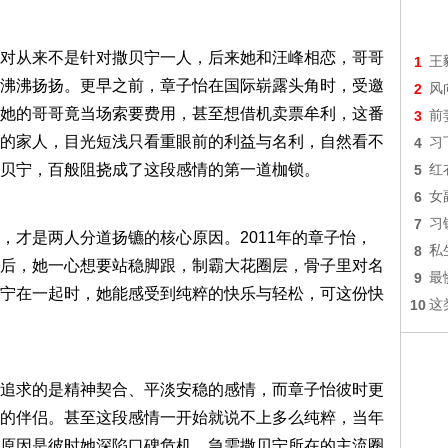
对从来不是针对撒贝宁一人，后来她和汪峰相恋，哥哥
1
王
沸沸扬扬。更早之前，章子怡在国际崭露头角时，受邀
2
风
她的哥哥竟当场索要费用，甚至想借机卖票牟利，这番
3
前
的家人，目光短浅只看重眼前的利益与名利，自然看不
4
习
贝宁，百般阻挠成了这段感情的第一道枷锁。
5
红
6
女
7
习
，才是两人分道扬镳的核心原因。2011年的章子怡，
8
私
后，她一心想要站稳脚跟，制霸大花圈层，骨子里对名
9
最
宁在一起时，她能感受到纯粹的快乐与轻松，可这份快
10
这
追求的是精神契合、平淡安稳的感情，而章子怡彼时更
的伴侣。甚至这段感情一开始就说不上多么纯粹，当年
原因是彼时她深陷口碑危机，急需撒贝宁所在的主流圈