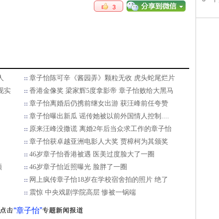
3
人
章子怡陈可辛《酱园弄》颗粒无收 虎头蛇尾烂片
现实
香港金像奖 梁家辉5度拿影帝 章子怡败给大黑马
章子怡离婚后仍携前继女出游 获汪峰前任夸赞
章子怡曝出新瓜 谣传她被以前外国情人控制....
原来汪峰没撒谎 离婚2年后当众求工作的章子怡
章子怡获卓越亚洲电影人大奖 贾樟柯为其颁奖
46岁章子怡香港被遇 医美过度脸大了一圈
颊
46岁章子怡近照曝光 脸胖了一圈
网上疯传章子怡18岁在学校宿舍拍的照片 绝了
震惊 中央戏剧学院高层 惨被一锅端
“章子怡”