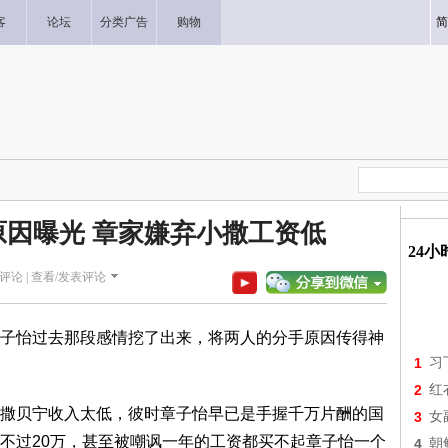
客
论坛
分类广告
购物
简
因曝光 章家嫌弃小撒工资低
24
评论 |
查看/发表评论
子怡过去那段感情挖了出来，将两人的分手原因传得神
1
习
2
红
撒贝宁收入太低，彼时章子怡早已是手握千万片酬的国
3
女
不过20万，甚至被嘲讽一年的工资都买不起章子怡一个
4
朝