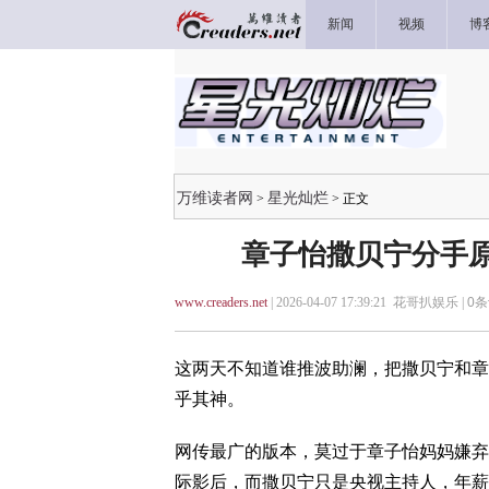
新闻
视频
博
万维读者网
星光灿烂
>
> 正文
章子怡撒贝宁分手原
www.creaders.net
| 2026-04-07 17:39:21 花哥扒娱乐 |
0
条
这两天不知道谁推波助澜，把撒贝宁和章
乎其神。
网传最广的版本，莫过于章子怡妈妈嫌弃
际影后，而撒贝宁只是央视主持人，年薪