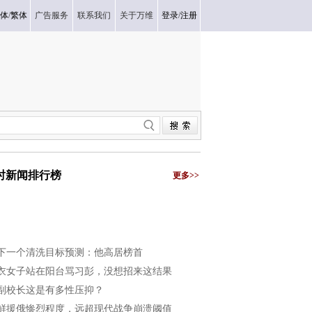
体
/
繁体
广告服务
联系我们
关于万维
登录
/
注册
小时新闻排行榜
更多>>
下一个清洗目标预测：他高居榜首
衣女子站在阳台骂习彭，没想招来这结果
副校长这是有多性压抑？
鲜援俄惨烈程度，远超现代战争崩溃阈值