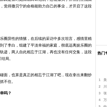
，觉得撒贝宁的命格能助力自己的事业，才开启了这段
乐圈异性的情愫，在后续的采访中多次坦言，感情里精
到了李白，组建了平淡幸福的家庭，彻底远离娱乐圈的
轨迹，两人自此相忘于江湖，再也没有任何交集，这段
热门
E结局。
碰面，也算是真正的相忘于江湖了吧，现在拿出来翻炒
1
美
抓不住。
2
川
幸吗？
3
张
4
万
5
中