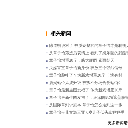
相关新闻
陈道明说对了 被质疑整容的章子怡才是聪明
从章子怡落选后表情上 看到了娱乐圈的残酷
章子怡增重20斤：膀大腰圆 素面朝天
央媒官宣章子怡新身份 释放三个强烈信号
章子怡脸咋了？为新戏增重20斤 丰满身材
唐嫣站位风波升级 被扒不分场合爱站C位
章子怡最新生图发福了 传为新戏增肥20斤
章子怡最新生图发福了，狂涂阴影粉遮盖脸
从国际章到求剧本 章子怡怎么走到这一步
章子怡带儿女游三亚 6岁儿子低头牵妈妈手