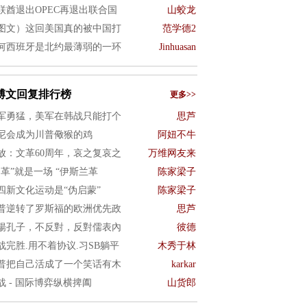
联酋退出OPEC再退出联合国
山蛟龙
图文）这回美国真的被中国打
范学德2
何西班牙是北约最薄弱的一环
Jinhuasan
博文回复排行榜
更多>>
军勇猛，美军在韩战只能打个
思芦
尼会成为川普儆猴的鸡
阿妞不牛
放：文革60周年，哀之复哀之
万维网友来
文革”就是一场 “伊斯兰革
陈家梁子
四新文化运动是“伪启蒙”
陈家梁子
普逆转了罗斯福的欧洲优先政
思芦
揚孔子，不反對，反對儒表內
彼德
战完胜.用不着协议.习SB躺平
木秀于林
普把自己活成了一个笑话有木
karkar
战 - 国际博弈纵横捭阖
山货郎