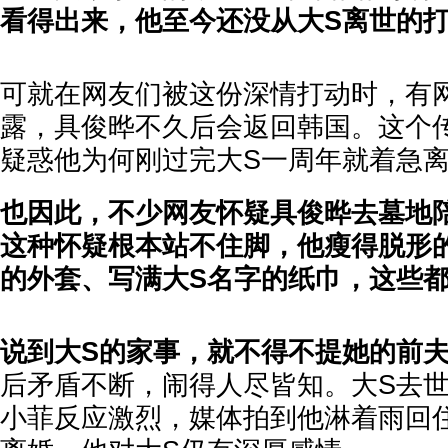
看得出来，他至今还没从大S离世的
可就在网友们被这份深情打动时，有
露，具俊晔不久后会返回韩国。这个
疑惑他为何刚过完大S一周年就着急
也因此，不少网友怀疑具俊晔去墓地
这种怀疑根本站不住脚，他瘦得脱形的
的外套、写满大S名字的纸巾，这些
说到大S的家事，就不得不提她的前
后矛盾不断，闹得人尽皆知。大S去
小菲反应激烈，媒体拍到他淋着雨回