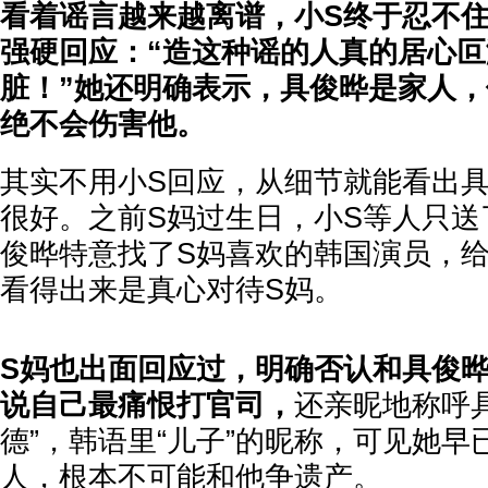
看着谣言越来越离谱，小S终于忍不
强硬回应：“造这种谣的人真的居心
脏！”她还明确表示，具俊晔是家人
绝不会伤害他。
其实不用小S回应，从细节就能看出具
很好。之前S妈过生日，小S等人只送
俊晔特意找了S妈喜欢的韩国演员，
看得出来是真心对待S妈。
S妈也出面回应过，明确否认和具俊
说自己最痛恨打官司，
还亲昵地称呼
德”，韩语里“儿子”的昵称，可见她
人，根本不可能和他争遗产。