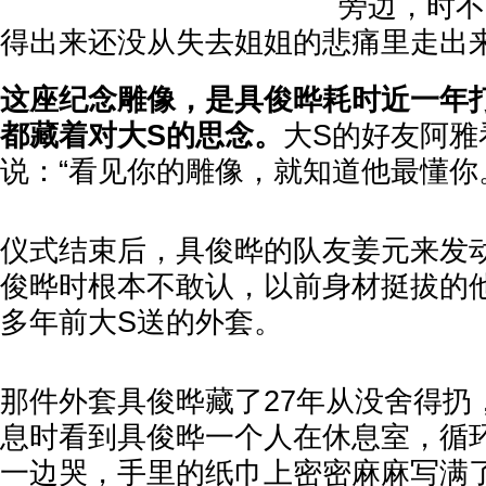
旁边，时不
得出来还没从失去姐姐的悲痛里走出
这座纪念雕像，是具俊晔耗时近一年
都藏着对大S的思念。
大S的好友阿雅
说：“看见你的雕像，就知道他最懂你
仪式结束后，具俊晔的队友姜元来发
俊晔时根本不敢认，以前身材挺拔的他
多年前大S送的外套。
那件外套具俊晔藏了27年从没舍得扔
息时看到具俊晔一个人在休息室，循
一边哭，手里的纸巾上密密麻麻写满了