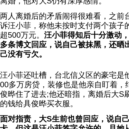
离婚，他对大S仍有深厚感情。
两人离婚后的矛盾闹得很难看，之前
诉汪小菲，称他未按时支付两个孩子
超500万元。
汪小菲得知后十分激动，
多条博文回应，说自己被抹黑，还晒
己没有亏欠。
汪小菲还吐槽，台北信义区的豪宅是
00多万房贷，装修也是他亲自盯着，
俊晔住了进去;他还暗指，离婚后大S
的钱给具俊晔买衣服。
面对指责，大S生前也曾回应，说自
卡，但这是汪小菲签字允许的，且她