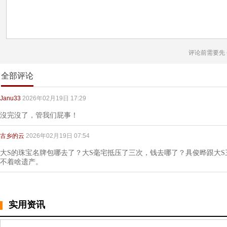
评论前需要先
全部评论
Janu33
2026年02月19日 17:29
沒完沒了，管我们屁事！
古乡的云
2026年02月19日 07:54
大S的珠宝名牌包哪去了？大S毫宅抵压了三次，钱去哪了？具俊晔跟大
不着啥遗产。
实用资讯