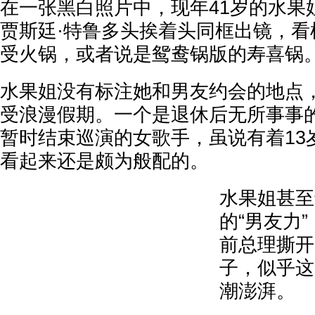
在一张黑白照片中，现年41岁的水果
贾斯廷·特鲁多头挨着头同框出镜，看
受火锅，或者说是鸳鸯锅版的寿喜锅
水果姐没有标注她和男友约会的地点
受浪漫假期。一个是退休后无所事事
暂时结束巡演的女歌手，虽说有着13
看起来还是颇为般配的。
水果姐甚至
的“男友力
前总理撕开
子，似乎这
潮澎湃。