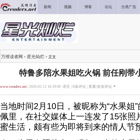
新闻
视频
博客
论坛
分类广告
万维读者网
星光灿烂
>
> 正文
特鲁多陪水果姐吃火锅 前任刚带小
www.creaders.net
| 2026-02-12 16:59:00 译言 |
0
条评论 |
查看/发表评论
当地时间2月10日，被昵称为“水果姐
佩里，在社交媒体上一连发了15张照
蜜生活，颇有些为即将到来的情人节