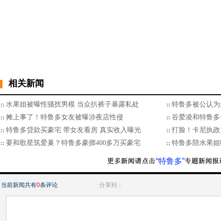
相关新闻
水果姐被曝性骚扰男模 当众扒裤子暴露私处
特鲁多被公认为
摊上事了！特鲁多女友被曝涉夜店性侵
谷爱凌和特鲁多
特鲁多贷款买豪宅 带女友看房 真实收入曝光
打脸！卡尼执政
要和歌星筑爱巢？特鲁多豪掷400多万买豪宅
特鲁多陪水果姐
“特鲁多”
当前新闻共有
0
条评论
分享到：