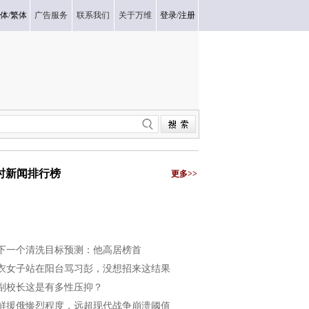
体
/
繁体
广告服务
联系我们
关于万维
登录
/
注册
小时新闻排行榜
更多>>
下一个清洗目标预测：他高居榜首
衣女子站在阳台骂习彭，没想招来这结果
副校长这是有多性压抑？
鲜援俄惨烈程度，远超现代战争崩溃阈值