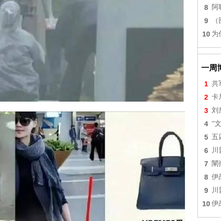
8
阿
9
（
10
为
一周
1
共
2
卡
3
刘
4
“
5
五
6
川
7
闡
8
伊
9
川
10
伊