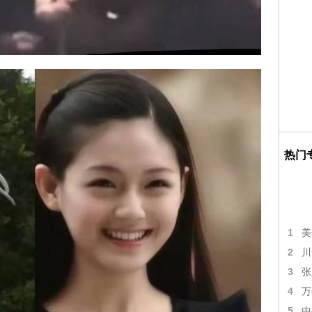
热门
1
美
2
川
3
张
4
万
5
中