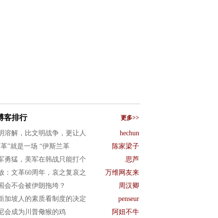
博客排行
更多>>
明溶解，比文明战争，更让人
hechun
文革”就是一场 “伊斯兰革
陈家梁子
军勇猛，美军在韩战只能打个
思芦
放：文革60周年，哀之复哀之
万维网友来
国会不会被伊朗拖垮？
周汉卿
新加坡人的素质看制度的决定
penseur
尼会成为川普儆猴的鸡
阿妞不牛