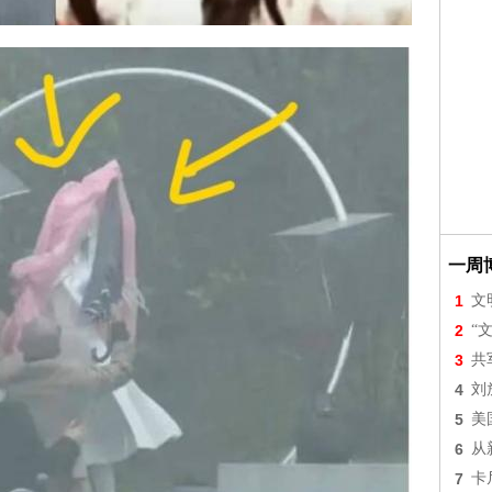
一周
1
文
2
“
3
共
4
刘
5
美
6
从
7
卡