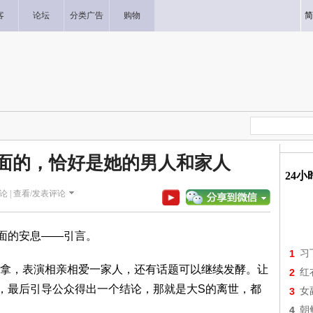
客
论坛
分类广告
购物
简
面的，恰好是她的男人和家人
24
论 |
查看/发表评论
面的安息——引言。
1
习
拿，表演相亲相爱一家人，还有话题可以继续发酵。让
2
红
，最后引导公众得出一个结论，那就是大S的离世，都
3
女
4
朝