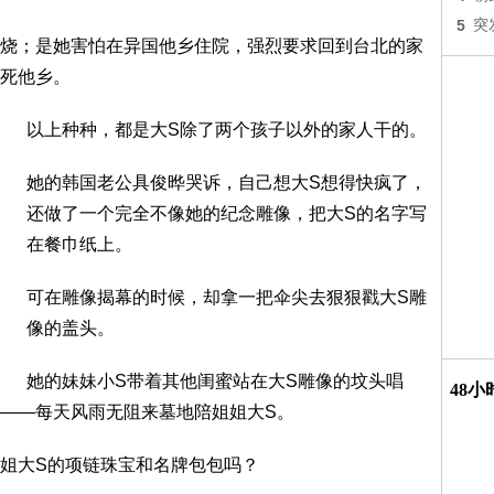
5
突
烧；是她害怕在异国他乡住院，强烈要求回到台北的家
死他乡。
以上种种，都是大S除了两个孩子以外的家人干的。
她的韩国老公具俊晔哭诉，自己想大S想得快疯了，
还做了一个完全不像她的纪念雕像，把大S的名字写
在餐巾纸上。
可在雕像揭幕的时候，却拿一把伞尖去狠狠戳大S雕
像的盖头。
她的妹妹小S带着其他闺蜜站在大S雕像的坟头唱
48
——每天风雨无阻来墓地陪姐姐大S。
姐大S的项链珠宝和名牌包包吗？