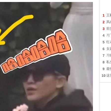
1
王
2
风
3
前
4
习
5
红
6
女
7
习
8
私
9
最
10
这