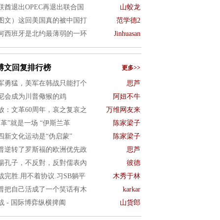
联酋退出OPEC再退出联合国
山蛟龙
图文）这回美国真的被中国打
范学德2
何西班牙是北约最薄弱的一环
Jinhuasan
博文回复排行榜
更多>>
军勇猛，美军在韩战只能打个
思芦
尼会成为川普儆猴的鸡
阿妞不牛
放：文革60周年，哀之复哀之
万维网友来
文革”就是一场 “伊斯兰革
陈家梁子
四新文化运动是“伪启蒙”
陈家梁子
普逆转了罗斯福的欧洲优先政
思芦
揚孔子，不反對，反對儒表內
彼德
战完胜.用不着协议.习SB躺平
木秀于林
普把自己活成了一个笑话有木
karkar
战 - 国际博弈纵横捭阖
山货郎