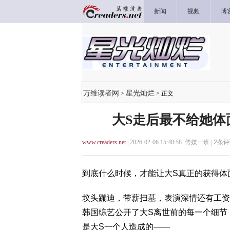
新闻
视频
博
万维读者网
星光灿烂
>
> 正文
大S走后最不给她体
www.creaders.net
| 2026-02-06 15:48:58 传媒一班 |
2
条评
到底什么时候，才能让大S真正的获得体
坟头蹦迪，带薪扫墓，表演深情还有工资
韩国综艺公开了大S离世前的每一个细节
是大S一个人造成的——