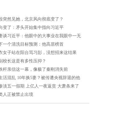
毅突然见她，北京风向彻底变了？
向变了：矛头开始集中指向习近平
妻谈习近平：他眼中的大事业在我眼中一无
下一个清洗目标预测：他高居榜首
衣女子站在阳台骂习彭，没想招来这结果
副校长这是有多性压抑？
铁杆亲信这一幕，像极了秦刚消失前
生活混乱 10年换5妻？被传遭央视辞退的他
惨淡五一假期 上亿人一夜返贫 大萧条来了
类人正被禁止出境