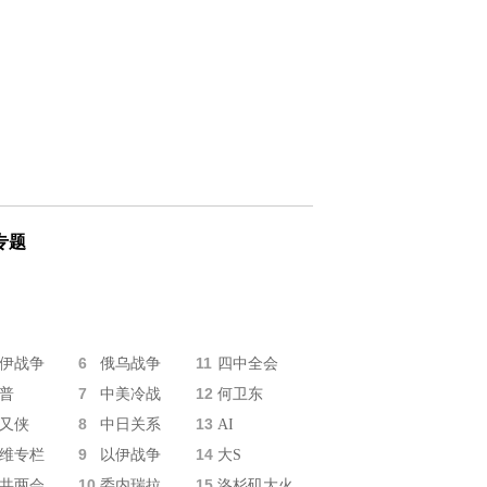
专题
6
11
伊战争
俄乌战争
四中全会
7
12
普
中美冷战
何卫东
8
13
又侠
中日关系
AI
9
14
维专栏
以伊战争
大S
10
15
共两会
委内瑞拉
洛杉矶大火