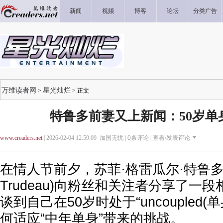
新闻
视频
博客
论坛
分类广告
万维读者网
星光灿烂
>
> 正文
特鲁多前妻又上新闻：50岁单
www.creaders.net
| 2026-02-04 12:59:09 加国无忧 |
0
条评论 |
查看/发表评论
在情人节前夕，苏菲·格雷瓜尔·特鲁多(Soph
Trudeau)向粉丝和关注者分享了一
谈到自己在50岁时处于“uncoupled(
何适应“中年单身”带来的挑战。