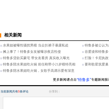
相关新闻
水果姐被曝性骚扰男模 当众扒裤子暴露私处
特鲁多被公认为
摊上事了！特鲁多女友被曝涉夜店性侵
谷爱凌和特鲁多
特鲁多贷款买豪宅 带女友看房 真实收入曝光
打脸！卡尼执政
特鲁多陪水果姐吃火锅 前任刚带小21岁模特亮相
要和歌星筑爱巢
特鲁多陪水果姐吃火锅，女歌手高调示爱有深意
“特鲁多”
当前新闻共有
0
条评论
分享到：