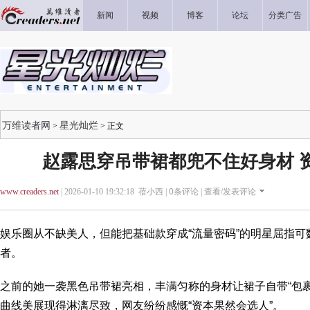
新闻
视频
博客
论坛
分类广告
万维读者网
星光灿烂
>
> 正文
赵露思穿吊带裙都兜不住好身材 
www.creaders.net
| 2026-01-10 19:32:18 蓓小西 |
0
条评论 |
查看/发表评论
娱乐圈从不缺美人，但能把基础款穿成“流量密码”的明星屈指
者。
之前的她一袭黑色吊带裙亮相，丰满匀称的身材让裙子自带“包
曲线美展现得淋漓尽致，网友纷纷感慨“资本果然会选人”。