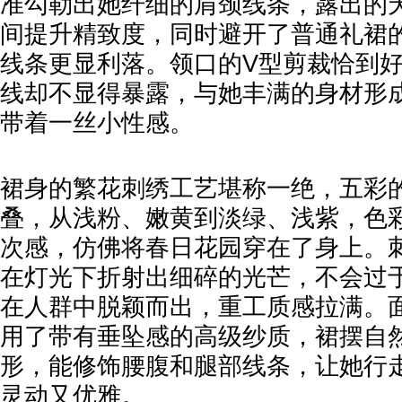
准勾勒出她纤细的肩颈线条，露出的
间提升精致度，同时避开了普通礼裙
线条更显利落。领口的V型剪裁恰到
线却不显得暴露，与她丰满的身材形
带着一丝小性感。
裙身的繁花刺绣工艺堪称一绝，五彩
叠，从浅粉、嫩黄到淡绿、浅紫，色
次感，仿佛将春日花园穿在了身上。
在灯光下折射出细碎的光芒，不会过
在人群中脱颖而出，重工质感拉满。
用了带有垂坠感的高级纱质，裙摆自
形，能修饰腰腹和腿部线条，让她行
灵动又优雅。