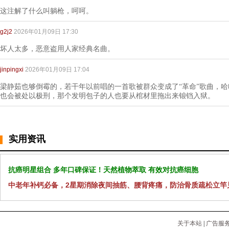
这注解了什么叫躺枪，呵呵。
g2j2
2026年01月09日 17:30
坏人太多，恶意盗用人家经典名曲。
jinpingxi
2026年01月09日 17:04
梁静茹也够倒霉的，若干年以前唱的一首歌被群众变成了“革命”歌曲，
也会被处以极刑，那个发明包子的人也要从棺材里拖出来锒铛入狱。
实用资讯
抗癌明星组合 多年口碑保证！天然植物萃取 有效对抗癌细胞
中老年补钙必备，2星期消除夜间抽筋、腰背疼痛，防治骨质疏松立竿
关于本站
|
广告服