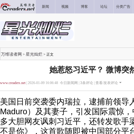
新闻
视频
博客
论坛
分类广告
万维读者网
星光灿烂
>
> 正文
她惹怒习近平？ 微博突
www.creaders.net
| 2026-01-09 16:06:48 今日新闻网 |
3
条评论 |
查看/发表评论
美国日前突袭委内瑞拉，逮捕前领导人马杜
Maduro）及其妻子，引发国际震惊
多大胆网友讽刺习近平，还转发歌手
不是你》，这首歌随即被中国部分平