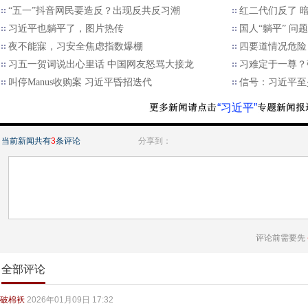
“五一”抖音网民要造反？出现反共反习潮
红二代们反了 
习近平也躺平了，图片热传
国人“躺平” 问
夜不能寐，习安全焦虑指数爆棚
四要道情况危险
习五一贺词说出心里话 中国网友怒骂大接龙
习难定于一尊？
叫停Manus收购案 习近平昏招迭代
信号：习近平至少
“习近平”
当前新闻共有
3
条评论
分享到：
评论前需要先
全部评论
破棉袄
2026年01月09日 17:32