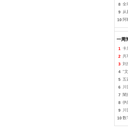
8
全
9
从
10
阿
一周
1
卡
2
共
3
刘
4
“
5
五
6
川
7
闡
8
伊
9
川
10
数