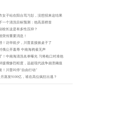
衣女子站在阳台骂习彭，没想招来这结果
下一个清洗目标预测：他高居榜首
副校长这是有多性压抑？
朗突传重要消息！
磅！访华前夕，川普直接掀桌子了
对俄公开羞辱 中南海鸦雀无声
了！中南海清洗名单曝光 习将枪口对准他
鲜援俄惨烈程度，远超现代战争崩溃阈值
发！川普叫停“自由行动”
个月蒸发9100亿，谁在高位疯狂出逃？