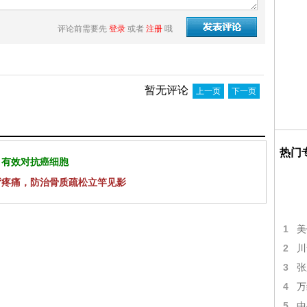
评论前需要先
登录
或者
注册
哦
暂无评论
上一页
下一页
热门
 有效对抗癌细胞
背疼痛，防治骨质疏松立竿见影
1
美
2
川
3
张
4
万
5
中