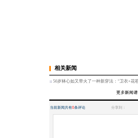
相关新闻
50岁林心如又带火了一种新穿法：“卫衣+花
当前新闻共有
0
条评论
分享到：