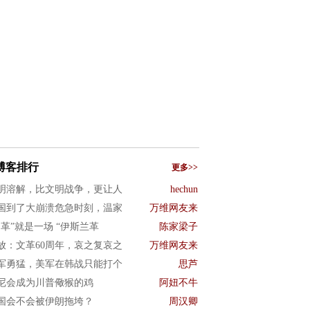
博客排行
更多>>
明溶解，比文明战争，更让人
hechun
国到了大崩溃危急时刻，温家
万维网友来
文革”就是一场 “伊斯兰革
陈家梁子
放：文革60周年，哀之复哀之
万维网友来
军勇猛，美军在韩战只能打个
思芦
尼会成为川普儆猴的鸡
阿妞不牛
国会不会被伊朗拖垮？
周汉卿