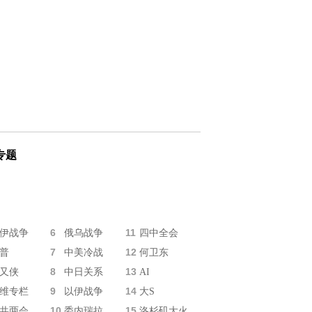
专题
6
11
伊战争
俄乌战争
四中全会
7
12
普
中美冷战
何卫东
8
13
又侠
中日关系
AI
9
14
维专栏
以伊战争
大S
10
15
共两会
委内瑞拉
洛杉矶大火