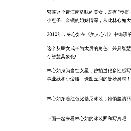
紫薇这个带江南韵味的美女，既有 “琴棋书
小燕子、金锁的姐妹情深，从此林心如大
2010年，林心如在《美人心计》中饰
这个从民女成长为太后的角色，兼具智慧与
存智慧具象化!
林心如身为当红女星，曾拍过很多性感写
事业线和小蛮腰，珠圆玉润的曼妙身材！
林心如穿着红色比基尼泳装，她俏脸清丽
下面一起来看林心如的泳装照和写真吧!