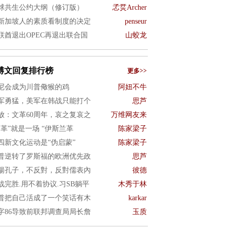
球共生公约大纲（修订版）
孞烎Archer
新加坡人的素质看制度的决定
penseur
联酋退出OPEC再退出联合国
山蛟龙
博文回复排行榜
更多>>
尼会成为川普儆猴的鸡
阿妞不牛
军勇猛，美军在韩战只能打个
思芦
放：文革60周年，哀之复哀之
万维网友来
文革”就是一场 “伊斯兰革
陈家梁子
四新文化运动是“伪启蒙”
陈家梁子
普逆转了罗斯福的欧洲优先政
思芦
揚孔子，不反對，反對儒表內
彼德
战完胜.用不着协议.习SB躺平
木秀于林
普把自己活成了一个笑话有木
karkar
字86导致前联邦调查局局长詹
玉质