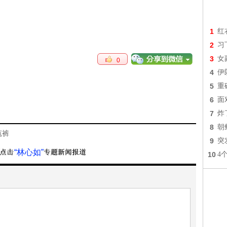
1
红
2
习
3
女
0
4
伊
5
重
6
面
7
炸
8
朝
苞裤
9
突
“林心如”
10
4