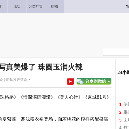
客
论坛
分类广告
购物
简
写真美爆了 珠圆玉润火辣
24
论 |
查看/发表评论
珠格格》《情深深雨濛濛》《美人心计》《京城81号》
1
伊
2
重
演的夏紫薇一袭浅粉衣裙登场，面若桃花的模样搭配盛满
3
面
4
炸