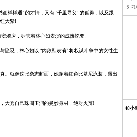
5
习
画样样通” 的才情，又有 “千里寻父” 的孤勇，以及跟
红大紫!
演的窦漪房，标志着林心如表演的成熟蜕变。
隐忍，林心如以 “内敛型表演” 将权谋斗争中的女性生
真。就像这张杂志封面，她穿着红色比基尼泳装，露出
，大秀自己珠圆玉润的曼妙身材，绝对火辣!
48