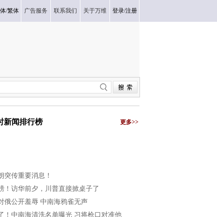
体
/
繁体
广告服务
联系我们
关于万维
登录
/
注册
小时新闻排行榜
更多>>
朗突传重要消息！
磅！访华前夕，川普直接掀桌子了
对俄公开羞辱 中南海鸦雀无声
了！中南海清洗名单曝光 习将枪口对准他