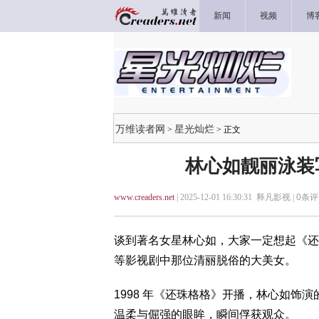
新闻
视频
博
万维读者网
星光灿烂
>
> 正文
林心如靓丽泳装
www.creaders.net
| 2025-12-01 16:30:31 释凡影视 |
0
条评
谈到著名女星林心如，大家一定想起《还
等影视剧中那位清丽脱俗的大美女。
1998 年《还珠格格》开播，林心如饰
温柔与倔强的眼眸，瞬间俘获观众。