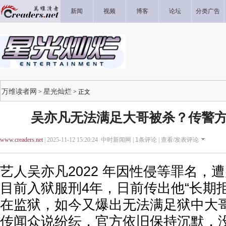
新闻
视频
博客
论坛
分类广告
万维读者网
星光灿烂
>
> 正文
吴亦凡无法满足大哥被杀？传警方
www.creaders.net
| 2025-11-12 15:20:24 中时新闻网 |
1
条评论 |
查看/发表评论
艺人吴亦凡2022 年因性侵等罪名，
目前入狱服刑4年，日前传出他“长期
在监狱，如今又爆出无法满足狱中大哥
传闻众说纷纭，官方依旧保持沉默，没想