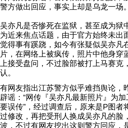
警方做出回应，事实上却是乌龙一场
吴亦凡是否惨死在监狱，甚至成为狱中
为近来焦点话题，由于官方始终未出
觉得事有蹊跷，如今有张疑似吴亦凡
片，在网络上被疯传，照片中他身穿
上接受盘问，不过脸部被打上马赛克
认。
有网友指出江苏警方似乎难挡舆论，昨(
辟谣：“网传『吴亦凡最新照片』为加
要误传”，经过调查后，原来是P图者
过修改，再把受刑人换成吴亦凡的脸
波，不过有网友挖出这则警方回应，是2