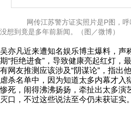
网传江苏警方证实照片是P图，呼吁
没想到竟是多年前新闻。（图／微博）
吴亦凡近来遭知名娱乐博主爆料，声
期“拒绝进食”，导致健康亮起红灯，
有网友推测应该涉及“阴谋论”，指出
虐杀名单中，因为知道太多内幕才入
惨死，闹得沸沸扬扬，牵扯出太多演
灭口，不过这些说法至今仍未获证实