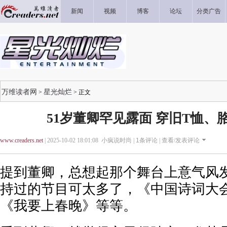
新闻
视频
博客
论坛
分类广告
万维读者网
星光灿烂
>
> 正文
51岁董卿罕见露面 穿旧T恤、
www.creaders.net
| 2025-10-02 18:01:08 小疯说时尚 |
1
条评论 |
查看/发表评论
提到董卿，总想起那个舞台上意气风
持过的节目可太多了，《中国诗词大
《我要上春晚》等等。