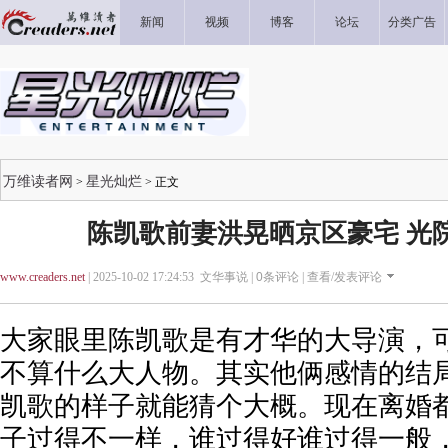
新闻
视频
博客
论坛
分类广告
万维读者网
星光灿烂
>
> 正文
陈凯歌前妻洪晃晒京区豪宅 光
www.creaders.net
| 2025-10-02 17:24:53 文华事说 |
0
条评论 |
查看/发表评论
大家眼里陈凯歌是有才华的大导演，
不算什么大人物。其实他俩感情的结
凯歌的样子就能猜个大概。现在离婚都 
子过得不一样，谁过得好谁过得一般