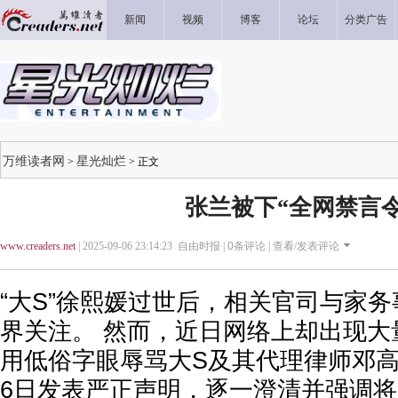
新闻
视频
博客
论坛
分类广告
万维读者网
星光灿烂
>
> 正文
张兰被下“全网禁言令
www.creaders.net
| 2025-09-06 23:14:23 自由时报 |
0
条评论 |
查看/发表评论
“大S”徐熙媛过世后，相关官司与家
界关注。 然而，近日网络上却出现大
用低俗字眼辱骂大S及其代理律师邓高
6日发表严正声明，逐一澄清并强调