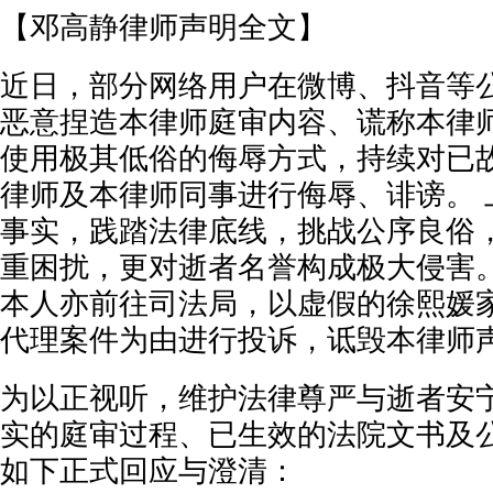
【邓高静律师声明全文】
近日，部分网络用户在微博、抖音等
恶意捏造本律师庭审内容、谎称本律
使用极其低俗的侮辱方式，持续对已
律师及本律师同事进行侮辱、诽谤。 
事实，践踏法律底线，挑战公序良俗
重困扰，更对逝者名誉构成极大侵害。
本人亦前往司法局，以虚假的徐熙媛
代理案件为由进行投诉，诋毁本律师
为以正视听，维护法律尊严与逝者安
实的庭审过程、已生效的法院文书及
如下正式回应与澄清：