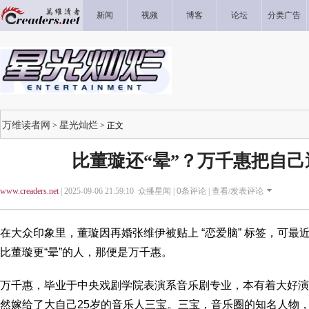
新闻
视频
博客
论坛
分类广告
万维读者网
星光灿烂
>
> 正文
比董璇还“晕”？万千惠把自
www.creaders.net
| 2025-09-06 21:59:10 众播星闻 |
0
条评论 |
查看/发表评论
在大众印象里，董璇因再婚张维伊被贴上 “恋爱脑” 标签，可
比董璇更“晕”的人，那便是万千惠。
万千惠，毕业于中央戏剧学院表演系音乐剧专业，本有着大好演
然嫁给了大自己25岁的音乐人三宝。三宝，音乐圈的知名人物