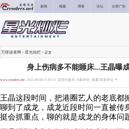
新闻
视频
博客
论坛
分类广告
万维读者网
星光灿烂
>
> 正文
身上伤病多不能睡床...王晶曝
www.creaders.net
| 2025-09-06 11:03:51 花哥扒娱乐 |
0
条评论 |
查看/发表评论
王晶这段时间，把港圈艺人的老底都
聊到了成龙，成龙近段时间一直被传
挺会抓重点，聊的就是成龙的身体问